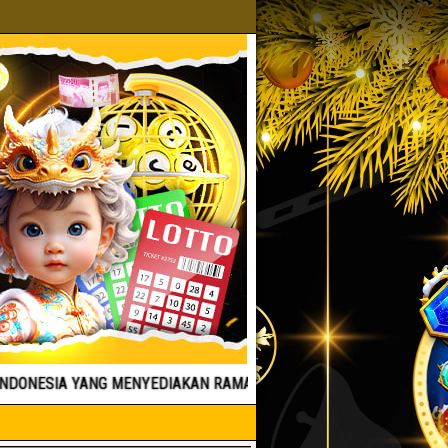
 YANG MENYEDIAKAN RAMALAN TERJITU UNTUK SEMUA PASARAN RES