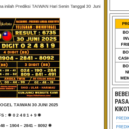
a inilah Prediksi TAIWAN Hari Senin Tanggal 30 Juni
PR
BO
IN
FRI
BO
CAS
BO
N
ME
BEBE
PASA
OGEL TAIWAN 30 JUNI 2025
KIKO
S : ✹ 0 2 4 8 1 + 9 ✹
PREDI
248 – 1904 – 2841 – 8092 ✹
PREDI