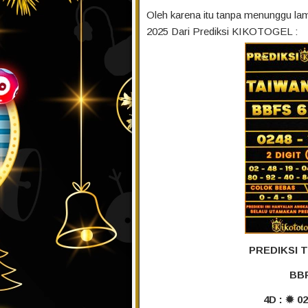
Oleh karena itu tanpa menunggu lam
2025 Dari Prediksi KIKOTOGEL :
PREDIKSI T
BBF
4D : ✹ 0