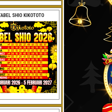
TABEL SHIO KIKOTOTO