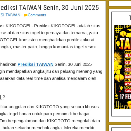
rediksi TAIWAN Senin, 30 Juni 2025
SI TAIWAN
Comments
ediksi KIKOTOGEL. Prediksi KIKOTOGEL adalah situs
rasal dari situs togel terpercaya dan ternama, yaitu
TOGEL konsisten menghadirkan prediksi akurat
ngka, master paito, hingga komunitas togel resmi
ghadirkan
Prediksi TAIWAN
Senin, 30 Juni 2025
ngin mendapatkan angka jitu dan peluang menang yang
erdasarkan data real-time dan analisa mendalam oleh
EL?
fitur unggulan dari KIKOTOTO yang secara khusus
gka togel harian untuk para pemain di berbagai
 Tim berpengalaman dari KIKOTOTO mengolah data
i, bukan sekadar menebak angka. Mereka meneliti