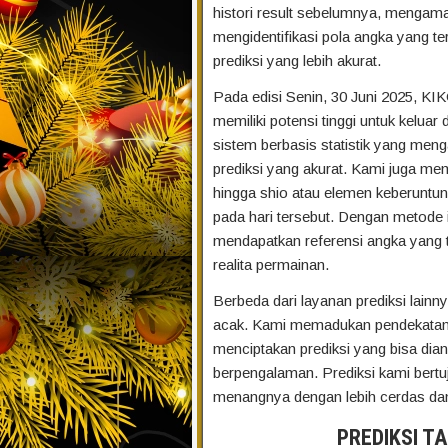
histori result sebelumnya, mengam
mengidentifikasi pola angka yang te
prediksi yang lebih akurat.
Pada edisi Senin, 30 Juni 2025, 
memiliki potensi tinggi untuk kelu
sistem berbasis statistik yang men
prediksi yang akurat. Kami juga me
hingga shio atau elemen keberuntu
pada hari tersebut. Dengan metode 
mendapatkan referensi angka yang ti
realita permainan.
Berbeda dari layanan prediksi lai
acak. Kami memadukan pendekatan a
menciptakan prediksi yang bisa di
berpengalaman. Prediksi kami bert
menangnya dengan lebih cerdas dan
PREDIKSI TA