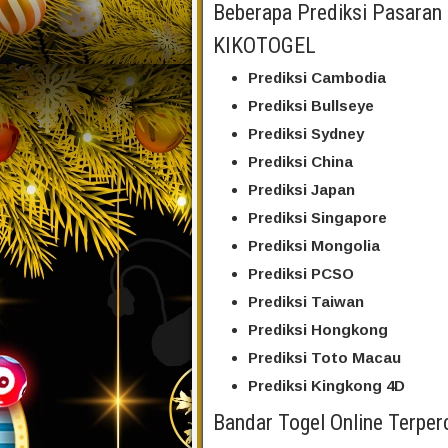
Beberapa Prediksi Pasaran 
KIKOTOGEL
Prediksi Cambodia
Prediksi Bullseye
Prediksi Sydney
Prediksi China
Prediksi Japan
Prediksi Singapore
Prediksi Mongolia
Prediksi PCSO
Prediksi Taiwan
Prediksi Hongkong
Prediksi Toto Macau
Prediksi Kingkong 4D
Bandar Togel Online Terp