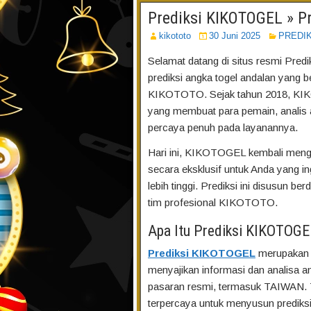
Prediksi KIKOTOGEL » P
kikototo
30 Juni 2025
PREDIK
Selamat datang di situs resmi Pr
prediksi angka togel andalan yang be
KIKOTOTO. Sejak tahun 2018, KIKO
yang membuat para pemain, analis a
percaya penuh pada layanannya.
Hari ini, KIKOTOGEL kembali men
secara eksklusif untuk Anda yang i
lebih tinggi. Prediksi ini disusun b
tim profesional KIKOTOTO.
Apa Itu Prediksi KIKOTOG
Prediksi KIKOTOGEL
merupakan 
menyajikan informasi dan analisa an
pasaran resmi, termasuk TAIWAN.
terpercaya untuk menyusun prediks