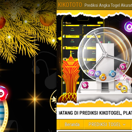
KIKOTOTO
Prediksi Angka Togel Akurat
SELAMAT DATANG DI PREDIKSI KIKOTOGEL, PLATFORM PRE
Beranda
PREDIKSI TOGEL