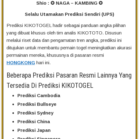
Shio : ✪ NAGA – KAMBING ✪
Selalu Utamakan Prediksi Sendiri (UPS)
Prediksi KIKOTOGEL hadir sebagai panduan angka pilihan
yang dibuat khusus oleh tim analis KIKOTOTO. Disusun
melalui riset data dan pengamatan tren angka, prediksi ini
ditujukan untuk membantu pemain togel meningkatkan akurasi
permainan mereka, khususnya di pasaran resmi
HONGKONG
hari ini.
Beberapa Prediksi Pasaran Resmi Lainnya Yang
Tersedia Di Prediksi KIKOTOGEL
Prediksi Cambodia
Prediksi Bullseye
Prediksi Sydney
Prediksi China
Prediksi Japan
Prediksi Singapore