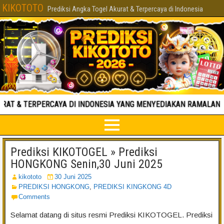
KIKOTOTO
Prediksi Angka Togel Akurat & Terpercaya di Indonesia
& TERPERCAYA DI INDONESIA YANG MENYEDIAKAN RAMALAN TERJIT
Prediksi KIKOTOGEL » Prediksi
HONGKONG Senin,30 Juni 2025
kikototo
30 Juni 2025
PREDIKSI HONGKONG
,
PREDIKSI KINGKONG 4D
Comments
Selamat datang di situs resmi Prediksi KIKOTOGEL. Prediksi