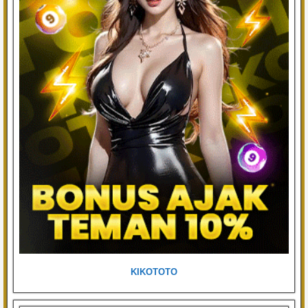
KIKOTOTO