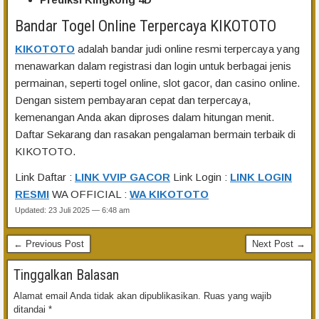
Bandar Togel Online Terpercaya KIKOTOTO
KIKOTOTO
adalah bandar judi online resmi terpercaya yang
menawarkan dalam registrasi dan login untuk berbagai jenis
permainan, seperti togel online, slot gacor, dan casino online.
Dengan sistem pembayaran cepat dan terpercaya,
kemenangan Anda akan diproses dalam hitungan menit.
Daftar Sekarang dan rasakan pengalaman bermain terbaik di
KIKOTOTO.
Link Daftar :
LINK VVIP GACOR
Link Login :
LINK LOGIN
RESMI
WA OFFICIAL :
WA KIKOTOTO
Updated: 23 Juli 2025 — 6:48 am
← Previous Post
Next Post →
Tinggalkan Balasan
Alamat email Anda tidak akan dipublikasikan.
Ruas yang wajib
ditandai
*