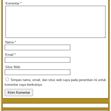
Komentar
*
Nama
*
Email
*
Situs Web
Simpan nama, email, dan situs web saya pada peramban ini untuk
komentar saya berikutnya.