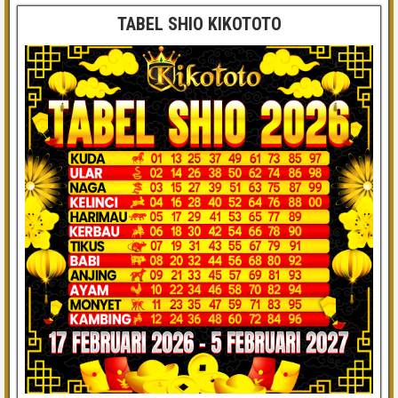
TABEL SHIO KIKOTOTO