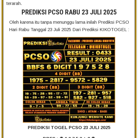
terarah.
PREDIKSI PCSO RABU 23 JULI 2025
Oleh karena itu tanpa menunggu lama inilah Prediksi PCSO
Hari Rabu Tanggal 23 Juli 2025 Dari Prediksi KIKOTOGEL :
PREDIKSI TOGEL PCSO 23 JULI 2025