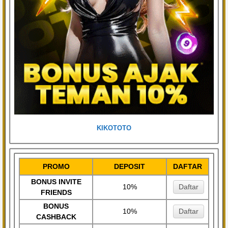
KIKOTOTO
PROMO
DEPOSIT
DAFTAR
BONUS INVITE
10%
Daftar
FRIENDS
BONUS
10%
Daftar
CASHBACK