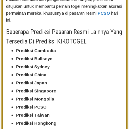
ditujukan untuk membantu pemain togel meningkatkan akurasi
permainan mereka, khususnya di pasaran resmi
PCSO
hari
ini.
Beberapa Prediksi Pasaran Resmi Lainnya Yang
Tersedia Di Prediksi KIKOTOGEL
Prediksi Cambodia
Prediksi Bullseye
Prediksi Sydney
Prediksi China
Prediksi Japan
Prediksi Singapore
Prediksi Mongolia
Prediksi PCSO
Prediksi Taiwan
Prediksi Hongkong