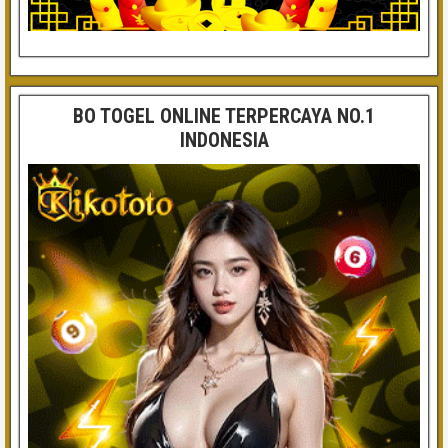
BO TOGEL ONLINE TERPERCAYA NO.1
INDONESIA