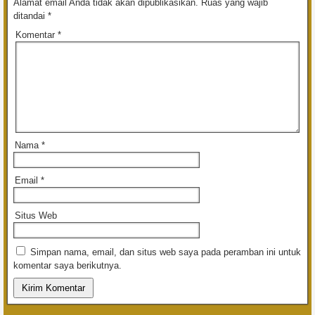
Alamat email Anda tidak akan dipublikasikan.
Ruas yang wajib
ditandai
*
Komentar
*
Nama
*
Email
*
Situs Web
Simpan nama, email, dan situs web saya pada peramban ini untuk
komentar saya berikutnya.