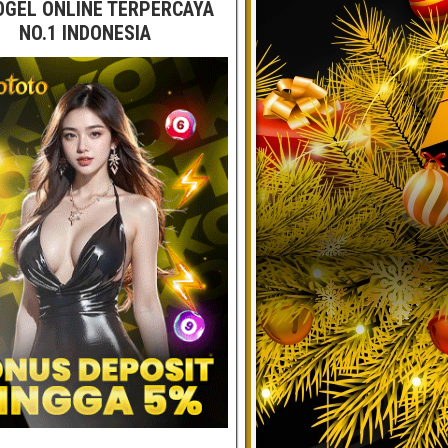
OGEL ONLINE TERPERCAYA
NO.1 INDONESIA