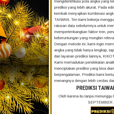
mengidentifikasi pola angka yang te
prediksi yang lebih akurat.
Pada ed
kembali menyajikan kombinasi angka 
TAIWAN. Tim kami bekerja mengguna
ratusan data sebelumnya untuk meng
mempertimbangkan faktor tren, pen
keberuntungan yang mungkin relevan
Dengan metode ini, kami ingin mem
angka yang tidak hanya lengkap, tap
dari layanan prediksi lainnya, KI
Kami memadukan pendekatan analiti
menciptakan prediksi yang bisa di
berpengalaman. Prediksi kami bert
menangnya dengan lebih cerdas dan
PREDIKSI TAIWA
Oleh karena itu tanpa menunggu 
SEPTEMBER 20