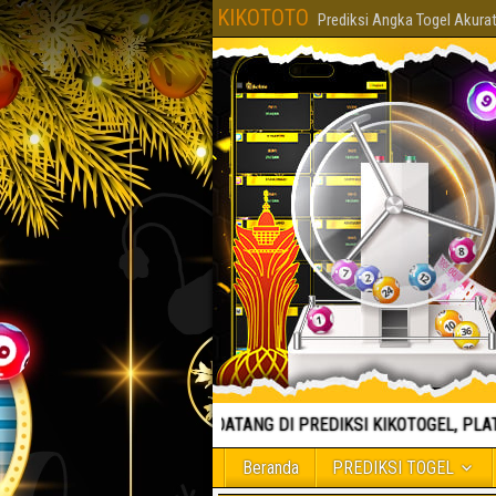
KIKOTOTO
Prediksi Angka Togel Akurat
SELAMAT DATANG DI PREDIKSI KIKOTOGEL, PLATFORM PRED
Beranda
PREDIKSI TOGEL