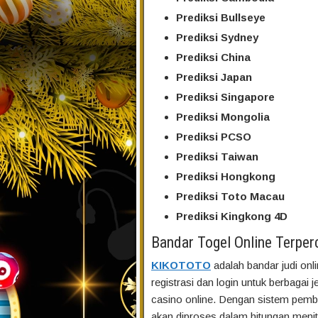
Prediksi Bullseye
Prediksi Sydney
Prediksi China
Prediksi Japan
Prediksi Singapore
Prediksi Mongolia
Prediksi PCSO
Prediksi Taiwan
Prediksi Hongkong
Prediksi Toto Macau
Prediksi Kingkong 4D
Bandar Togel Online Terp
KIKOTOTO
adalah bandar judi on
registrasi dan login untuk berbagai j
casino online. Dengan sistem pem
akan diproses dalam hitungan meni