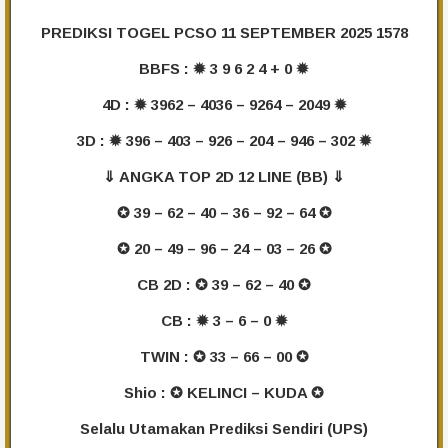
PREDIKSI TOGEL PCSO 11 SEPTEMBER 2025
1578
BBFS : ✹ 3 9 6 2 4 + 0 ✹
4D : ✹ 3962 – 4036 – 9264 – 2049 ✹
3D : ✹ 396 – 403 – 926 – 204 – 946 – 302 ✹
⇓ ANGKA TOP 2D 12 LINE (BB) ⇓
✪ 39 – 62 – 40 – 36 – 92 – 64 ✪
✪ 20 – 49 – 96 – 24 – 03 – 26 ✪
CB 2D : ✪ 39 – 62 – 40 ✪
CB : ✹ 3 – 6 – 0 ✹
TWIN : ✪ 33 – 66 – 00 ✪
Shio : ✪ KELINCI – KUDA ✪
Selalu Utamakan Prediksi Sendiri (UPS)