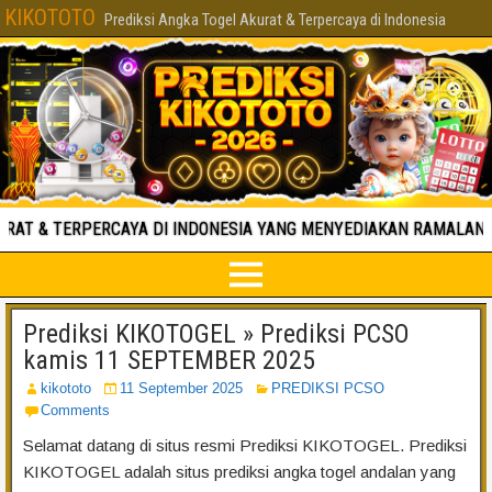
KIKOTOTO
Prediksi Angka Togel Akurat & Terpercaya di Indonesia
& TERPERCAYA DI INDONESIA YANG MENYEDIAKAN RAMALAN TERJIT
Prediksi KIKOTOGEL » Prediksi PCSO
kamis 11 SEPTEMBER 2025
kikototo
11 September 2025
PREDIKSI PCSO
Comments
Selamat datang di situs resmi Prediksi KIKOTOGEL. Prediksi
KIKOTOGEL adalah situs prediksi angka togel andalan yang