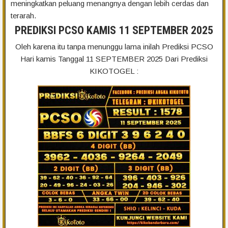
meningkatkan peluang menangnya dengan lebih cerdas dan
terarah.
PREDIKSI PCSO KAMIS 11 SEPTEMBER 2025
Oleh karena itu tanpa menunggu lama inilah Prediksi PCSO
Hari kamis Tanggal 11 SEPTEMBER 2025 Dari Prediksi
KIKOTOGEL :