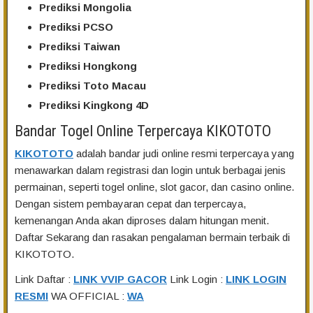
Prediksi Mongolia
Prediksi PCSO
Prediksi Taiwan
Prediksi Hongkong
Prediksi Toto Macau
Prediksi Kingkong 4D
Bandar Togel Online Terpercaya KIKOTOTO
KIKOTOTO
adalah bandar judi online resmi terpercaya yang
menawarkan dalam registrasi dan login untuk berbagai jenis
permainan, seperti togel online, slot gacor, dan casino online.
Dengan sistem pembayaran cepat dan terpercaya,
kemenangan Anda akan diproses dalam hitungan menit.
Daftar Sekarang dan rasakan pengalaman bermain terbaik di
KIKOTOTO.
Link Daftar :
LINK VVIP GACOR
Link Login :
LINK LOGIN
RESMI
WA OFFICIAL :
WA