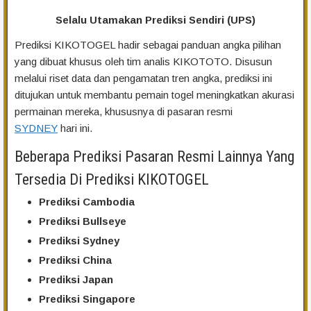
Selalu Utamakan Prediksi Sendiri (UPS)
Prediksi KIKOTOGEL hadir sebagai panduan angka pilihan
yang dibuat khusus oleh tim analis KIKOTOTO. Disusun
melalui riset data dan pengamatan tren angka, prediksi ini
ditujukan untuk membantu pemain togel meningkatkan akurasi
permainan mereka, khususnya di pasaran resmi
SYDNEY
hari ini.
Beberapa Prediksi Pasaran Resmi Lainnya Yang
Tersedia Di Prediksi KIKOTOGEL
Prediksi Cambodia
Prediksi Bullseye
Prediksi Sydney
Prediksi China
Prediksi Japan
Prediksi Singapore