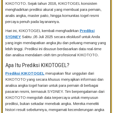
KIKOTOTO. Sejak tahun 2018, KIKOTOGEL konsisten
menghadirkan prediksi akurat yang membuat para pemain,
analis angka, master paito, hingga komunitas togel resmi
percaya penuh pada layanannya.
Hari ini, KIKOTOGEL kembali menghadirkan
Prediksi
SYDNEY
Sabtu ,05 Juli 2025 secara eksklusif untuk Anda
yang ingin mendapatkan angka jitu dan peluang menang yang
lebih tinggi. Prediksi ini disusun berdasarkan data real-time
dan analisa mendalam oleh tim profesional KIKOTOTO.
Apa Itu Prediksi KIKOTOGEL?
Prediksi KIKOTOGEL
merupakan fitur unggulan dari
KIKOTOTO yang secara khusus menyajikan informasi dan
analisa angka togel harian untuk para pemain di berbagai
pasaran resmi, termasuk SYDNEY. Tim berpengalaman dari
KIKOTOTO mengolah data terpercaya untuk menyusun
prediksi, bukan sekadar menebak angka. Mereka meneliti
histori result sebelumnya, mengamati kecenderungan angka