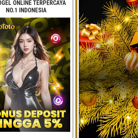
OGEL ONLINE TERPERCAYA
NO.1 INDONESIA