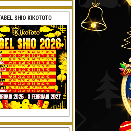
TABEL SHIO KIKOTOTO