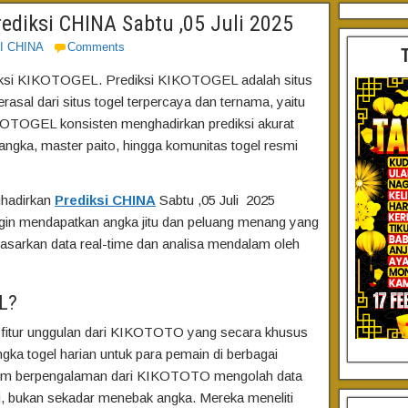
ediksi CHINA Sabtu ,05 Juli 2025
I CHINA
Comments
ediksi KIKOTOGEL. Prediksi KIKOTOGEL adalah situs
rasal dari situs togel terpercaya dan ternama, yaitu
TOGEL konsisten menghadirkan prediksi akurat
ngka, master paito, hingga komunitas togel resmi
ghadirkan
Prediksi CHINA
Sabtu ,05 Juli 2025
ngin mendapatkan angka jitu dan peluang menang yang
erdasarkan data real-time dan analisa mendalam oleh
EL?
fitur unggulan dari KIKOTOTO yang secara khusus
gka togel harian untuk para pemain di berbagai
Tim berpengalaman dari KIKOTOTO mengolah data
i, bukan sekadar menebak angka. Mereka meneliti