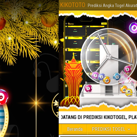
KIKOTOTO
Prediksi Angka Togel Akurat
SELAMAT DATANG DI PREDIKSI KIKOTOGEL, PLATFORM PRED
Beranda
PREDIKSI TOGEL