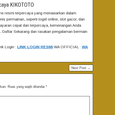
ercaya KIKOTOTO
line resmi terpercaya yang menawarkan dalam
enis permainan, seperti togel online, slot gacor, dan
bayaran cepat dan terpercaya, kemenangan Anda
t. Daftar Sekarang dan rasakan pengalaman bermain
nk Login :
LINK LOGIN RESMI
WA OFFICIAL :
WA
Next Post →
ikan.
Ruas yang wajib ditandai
*