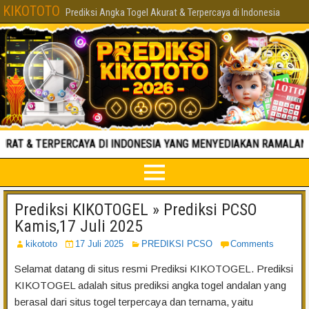
KIKOTOTO
Prediksi Angka Togel Akurat & Terpercaya di Indonesia
 & TERPERCAYA DI INDONESIA YANG MENYEDIAKAN RAMALAN TERJI
Prediksi KIKOTOGEL » Prediksi PCSO
Kamis,17 Juli 2025
kikototo
17 Juli 2025
PREDIKSI PCSO
Comments
Selamat datang di situs resmi Prediksi KIKOTOGEL. Prediksi
KIKOTOGEL adalah situs prediksi angka togel andalan yang
berasal dari situs togel terpercaya dan ternama, yaitu