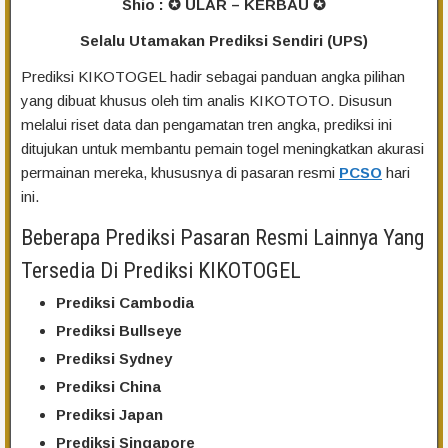
Shio : ✪ ULAR – KERBAU ✪
Selalu Utamakan Prediksi Sendiri (UPS)
Prediksi KIKOTOGEL hadir sebagai panduan angka pilihan
yang dibuat khusus oleh tim analis KIKOTOTO. Disusun
melalui riset data dan pengamatan tren angka, prediksi ini
ditujukan untuk membantu pemain togel meningkatkan akurasi
permainan mereka, khususnya di pasaran resmi
PCSO
hari
ini.
Beberapa Prediksi Pasaran Resmi Lainnya Yang
Tersedia Di Prediksi KIKOTOGEL
Prediksi Cambodia
Prediksi Bullseye
Prediksi Sydney
Prediksi China
Prediksi Japan
Prediksi Singapore