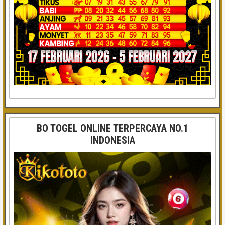
BO TOGEL ONLINE TERPERCAYA NO.1
INDONESIA