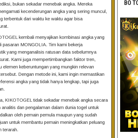
BO T
ediksi, bukan sekadar menebak angka. Mereka
, mengamati kecenderungan angka yang sering muncul,
g terbentuk dari waktu ke waktu agar bisa
urat.
IKOTOGEL kembali menyajikan kombinasi angka yang
ar di pasaran MONGOLIA. Tim kami bekerja
stik yang menganalisis ratusan data sebelumnya
kurat. Kami juga mempertimbangkan faktor tren,
au elemen keberuntungan yang mungkin relevan
tersebut. Dengan metode ini, kami ingin memastikan
rensi angka yang tidak hanya lengkap, tapi juga
an.
nnya, KIKOTOGEL tidak sekadar menebak angka secara
nalitis dan pengalaman dalam dunia togel untuk
andalkan oleh pemain pemula maupun yang sudah
ujuan untuk membantu pemain meningkatkan peluang
 terarah.