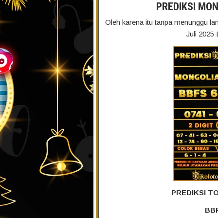
PREDIKSI MON
Oleh karena itu tanpa menunggu l
Juli 2025
PREDIKSI TO
BBF