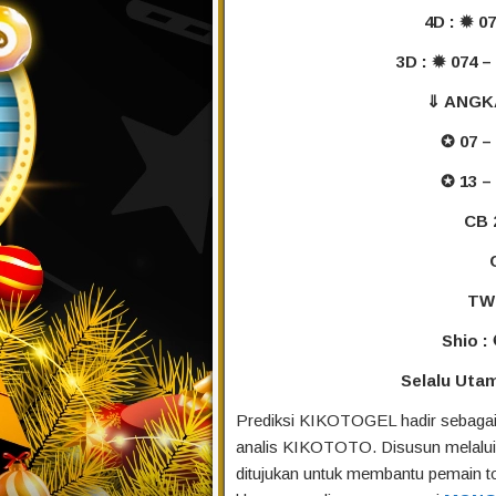
4D : ✹ 0
3D : ✹ 074 –
⇓ ANGKA
✪ 07 – 
✪ 13 – 
CB 2
TWI
Shio 
Selalu Utam
Prediksi KIKOTOGEL hadir sebagai 
analis KIKOTOTO. Disusun melalui r
ditujukan untuk membantu pemain t