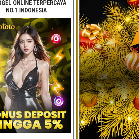
OGEL ONLINE TERPERCAYA
NO.1 INDONESIA