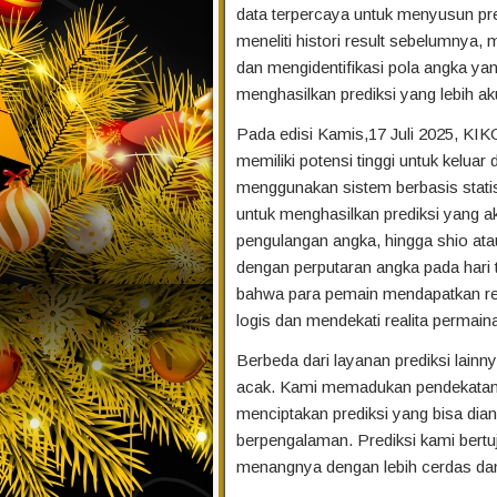
data terpercaya untuk menyusun pr
meneliti histori result sebelumnya
dan mengidentifikasi pola angka yan
menghasilkan prediksi yang lebih ak
Pada edisi Kamis,17 Juli 2025, K
memiliki potensi tinggi untuk kelu
menggunakan sistem berbasis stati
untuk menghasilkan prediksi yang a
pengulangan angka, hingga shio at
dengan perputaran angka pada hari 
bahwa para pemain mendapatkan refe
logis dan mendekati realita permain
Berbeda dari layanan prediksi lai
acak. Kami memadukan pendekatan a
menciptakan prediksi yang bisa di
berpengalaman. Prediksi kami bert
menangnya dengan lebih cerdas dan