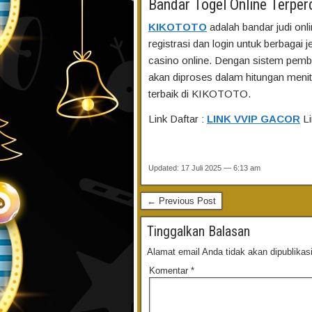
Bandar Togel Online Terp
KIKOTOTO
adalah bandar judi on
registrasi dan login untuk berbagai j
casino online. Dengan sistem pem
akan diproses dalam hitungan meni
terbaik di KIKOTOTO.
Link Daftar :
LINK VVIP GACOR
Li
Updated: 17 Juli 2025 — 6:13 am
← Previous Post
Tinggalkan Balasan
Alamat email Anda tidak akan dipublikas
Komentar
*