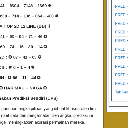
741 – 6304 – 7146 – 1360 ✹
PREDIK
PREDI
 630 – 714 – 136 – 064 – 403 ✹
PREDI
 TOP 2D 12 LINE (BB) ⇓
PREDI
41 – 63 – 04 – 71 – 46 ✪
PREDI
60 – 74 – 16 – 30 – 14 ✪
PREDI
D : ✪ 07 – 41 – 63 ✪
PREDI
PREDI
CB : ✹ 6 – 1 – 4 ✹
PREDI
N : ✪ 66 – 11 – 44 ✪
PREDI
: ✪ HARIMAU – NAGA ✪
Tak Ber
akan Prediksi Sendiri (UPS)
panduan angka pilihan yang dibuat khusus oleh tim
iset data dan pengamatan tren angka, prediksi ini
ogel meningkatkan akurasi permainan mereka,