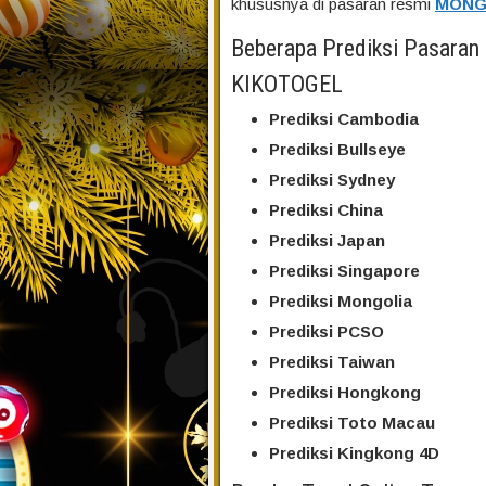
khususnya di pasaran resmi
MONG
Beberapa Prediksi Pasaran 
KIKOTOGEL
Prediksi Cambodia
Prediksi Bullseye
Prediksi Sydney
Prediksi China
Prediksi Japan
Prediksi Singapore
Prediksi Mongolia
Prediksi PCSO
Prediksi Taiwan
Prediksi Hongkong
Prediksi Toto Macau
Prediksi Kingkong 4D