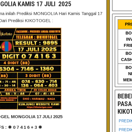
GOLIA KAMIS 17 JULI 2025
ama inilah Prediksi MONGOLIA Hari Kamis Tanggal 17
 Dari Prediksi KIKOTOGEL :
PR
BO
IN
FRI
BO
CAS
BO
N
ME
BEBE
PASA
KIKO
GEL MONGOLIA 17 JULI 2025
PREDI
S : ✹ 0 7 4 1 6 + 3 ✹
PREDI