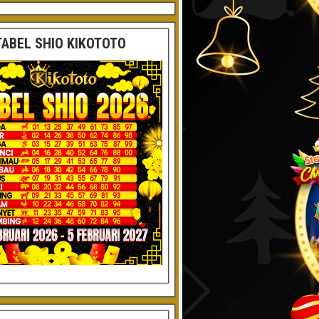
TABEL SHIO KIKOTOTO