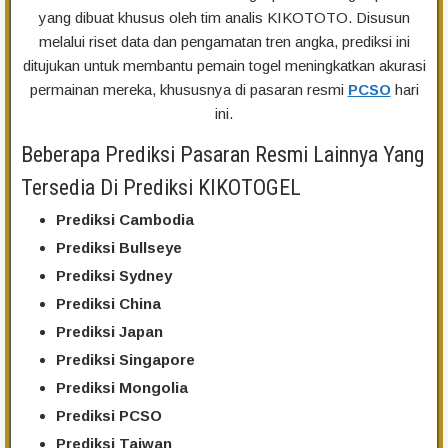
yang dibuat khusus oleh tim analis KIKOTOTO. Disusun
melalui riset data dan pengamatan tren angka, prediksi ini
ditujukan untuk membantu pemain togel meningkatkan akurasi
permainan mereka, khususnya di pasaran resmi
PCSO
hari
ini.
Beberapa Prediksi Pasaran Resmi Lainnya Yang
Tersedia Di Prediksi KIKOTOGEL
Prediksi Cambodia
Prediksi Bullseye
Prediksi Sydney
Prediksi China
Prediksi Japan
Prediksi Singapore
Prediksi Mongolia
Prediksi PCSO
Prediksi Taiwan