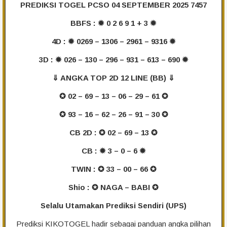
PREDIKSI TOGEL PCSO 04 SEPTEMBER 2025
7457
BBFS : ✹ 0 2 6 9 1 + 3 ✹
4D : ✹ 0269 – 1306 – 2961 – 9316 ✹
3D : ✹ 026 – 130 – 296 – 931 – 613 – 690 ✹
⇓ ANGKA TOP 2D 12 LINE (BB) ⇓
✪ 02 – 69 – 13 – 06 – 29 – 61 ✪
✪ 93 – 16 – 62 – 26 – 91 – 30 ✪
CB 2D : ✪ 02 – 69 – 13 ✪
CB : ✹ 3 – 0 – 6 ✹
TWIN : ✪ 33 – 00 – 66 ✪
Shio : ✪ NAGA – BABI ✪
Selalu Utamakan Prediksi Sendiri (UPS)
Prediksi KIKOTOGEL hadir sebagai panduan angka pilihan