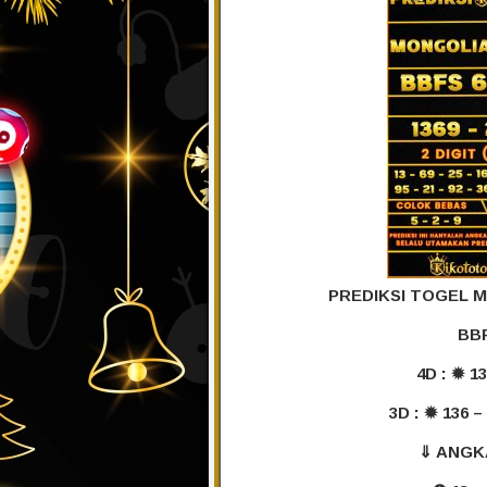
PREDIKSI TOGEL M
BBF
4D : ✹ 1
3D : ✹ 136 –
⇓ ANGKA