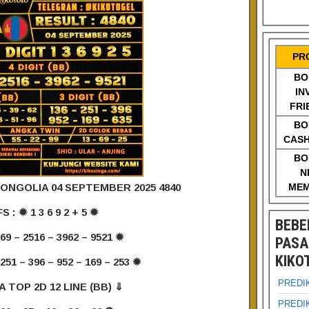
PR
BO
IN
FRI
BO
CAS
BO
N
ONGOLIA 04 SEPTEMBER 2025
4840
ME
S : ✹ 1 3 6 9 2 + 5 ✹
BEBE
369 – 2516 – 3962 – 9521 ✹
PASA
KIKO
 251 – 396 – 952 – 169 – 253 ✹
PREDI
 TOP 2D 12 LINE (BB) ⇓
PREDI