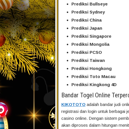
Prediksi Bullseye
Prediksi Sydney
Prediksi China
Prediksi Japan
Prediksi Singapore
Prediksi Mongolia
Prediksi PCSO
Prediksi Taiwan
Prediksi Hongkong
Prediksi Toto Macau
Prediksi Kingkong 4D
Bandar Togel Online Terp
KIKOTOTO
adalah bandar judi on
registrasi dan login untuk berbagai j
casino online. Dengan sistem pem
akan diproses dalam hitungan meni