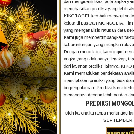
dan mengidentifikasi pola angka yan
menghasilkan prediksi yang lebih ak
KIKOTOGEL kembali menyajikan komb
keluar di pasaran MONGOLIA. Tim k
yang menganalisis ratusan data seb
Kami juga mempertimbangkan faktor
keberuntungan yang mungkin relevan
Dengan metode ini, kami ingin mem
angka yang tidak hanya lengkap, tap
dari layanan prediksi lainnya, KI
Kami memadukan pendekatan analiti
menciptakan prediksi yang bisa di
berpengalaman. Prediksi kami bert
menangnya dengan lebih cerdas dan
PREDIKSI MONGOL
Oleh karena itu tanpa menunggu l
SEPTEMBER 20