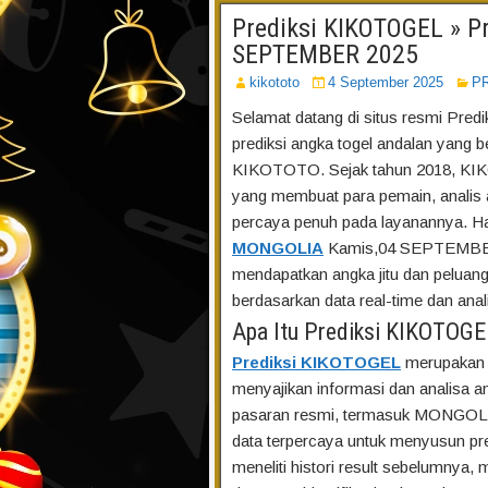
Prediksi KIKOTOGEL » P
SEPTEMBER 2025
kikototo
4 September 2025
P
Selamat datang di situs resmi Pr
prediksi angka togel andalan yang be
KIKOTOTO. Sejak tahun 2018, KIKO
yang membuat para pemain, analis a
percaya penuh pada layanannya.
Ha
MONGOLIA
Kamis,04 SEPTEMBER 2
mendapatkan angka jitu dan peluang 
berdasarkan data real-time dan an
Apa Itu Prediksi KIKOTOG
Prediksi KIKOTOGEL
merupakan 
menyajikan informasi dan analisa an
pasaran resmi, termasuk MONGOL
data terpercaya untuk menyusun pr
meneliti histori result sebelumnya