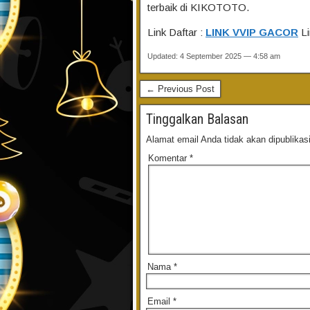
terbaik di KIKOTOTO.
Link Daftar :
LINK VVIP GACOR
Li
Updated: 4 September 2025 — 4:58 am
← Previous Post
Tinggalkan Balasan
Alamat email Anda tidak akan dipublikas
Komentar
*
Nama
*
Email
*