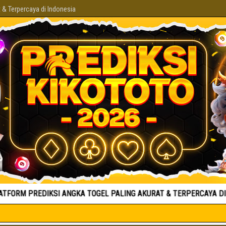
 & Terpercaya di Indonesia
REDIKSI ANGKA TOGEL PALING AKURAT & TERPERCAYA DI INDONES