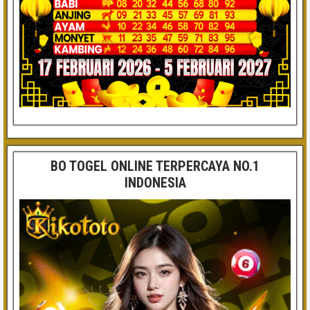
BO TOGEL ONLINE TERPERCAYA NO.1
INDONESIA