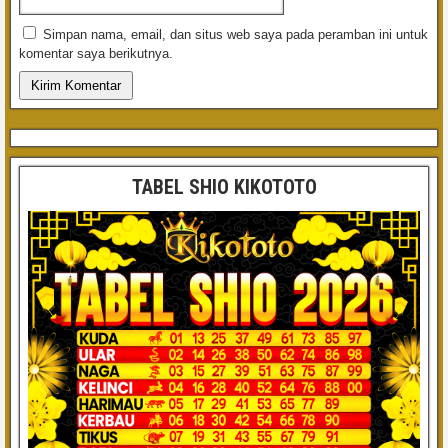
Simpan nama, email, dan situs web saya pada peramban ini untuk
komentar saya berikutnya.
TABEL SHIO KIKOTOTO