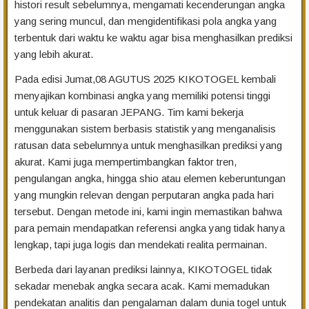
histori result sebelumnya, mengamati kecenderungan angka
yang sering muncul, dan mengidentifikasi pola angka yang
terbentuk dari waktu ke waktu agar bisa menghasilkan prediksi
yang lebih akurat.
Pada edisi Jumat,08 AGUTUS 2025 KIKOTOGEL kembali
menyajikan kombinasi angka yang memiliki potensi tinggi
untuk keluar di pasaran JEPANG. Tim kami bekerja
menggunakan sistem berbasis statistik yang menganalisis
ratusan data sebelumnya untuk menghasilkan prediksi yang
akurat. Kami juga mempertimbangkan faktor tren,
pengulangan angka, hingga shio atau elemen keberuntungan
yang mungkin relevan dengan perputaran angka pada hari
tersebut. Dengan metode ini, kami ingin memastikan bahwa
para pemain mendapatkan referensi angka yang tidak hanya
lengkap, tapi juga logis dan mendekati realita permainan.
Berbeda dari layanan prediksi lainnya, KIKOTOGEL tidak
sekadar menebak angka secara acak. Kami memadukan
pendekatan analitis dan pengalaman dalam dunia togel untuk