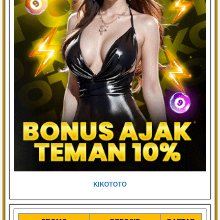
KIKOTOTO