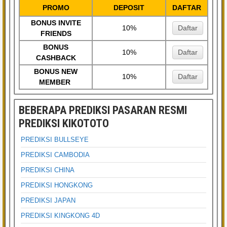
PROMO
DEPOSIT
DAFTAR
BONUS INVITE
10%
Daftar
FRIENDS
BONUS
10%
Daftar
CASHBACK
BONUS NEW
10%
Daftar
MEMBER
BEBERAPA PREDIKSI PASARAN RESMI
PREDIKSI KIKOTOTO
PREDIKSI BULLSEYE
PREDIKSI CAMBODIA
PREDIKSI CHINA
PREDIKSI HONGKONG
PREDIKSI JAPAN
PREDIKSI KINGKONG 4D