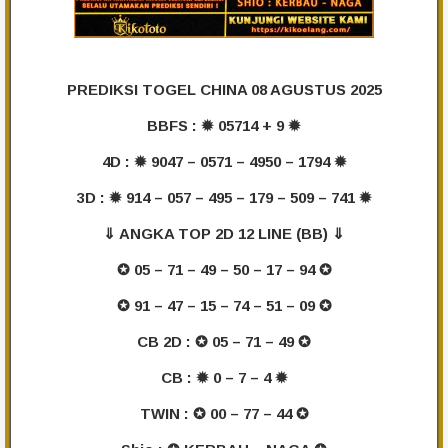
PREDIKSI TOGEL CHINA 08 AGUSTUS 2025
BBFS : ✹ 05714 + 9 ✹
4D : ✹ 9047 – 0571 – 4950 – 1794 ✹
3D : ✹ 914 – 057 – 495 – 179 – 509 – 741 ✹
⇓ ANGKA TOP 2D 12 LINE (BB) ⇓
✪ 05 – 71 – 49 – 50 – 17 – 94 ✪
✪ 91 – 47 – 15 – 74 – 51 – 09 ✪
CB 2D : ✪ 05 – 71 – 49 ✪
CB : ✹ 0 – 7 – 4 ✹
TWIN : ✪ 00 – 77 – 44 ✪