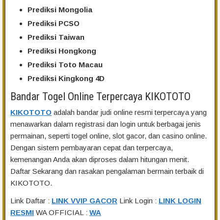
Prediksi Mongolia
Prediksi PCSO
Prediksi Taiwan
Prediksi Hongkong
Prediksi Toto Macau
Prediksi Kingkong 4D
Bandar Togel Online Terpercaya KIKOTOTO
KIKOTOTO
adalah bandar judi online resmi terpercaya yang
menawarkan dalam registrasi dan login untuk berbagai jenis
permainan, seperti togel online, slot gacor, dan casino online.
Dengan sistem pembayaran cepat dan terpercaya,
kemenangan Anda akan diproses dalam hitungan menit.
Daftar Sekarang dan rasakan pengalaman bermain terbaik di
KIKOTOTO.
Link Daftar :
LINK VVIP GACOR
Link Login :
LINK LOGIN
RESMI
WA OFFICIAL :
WA