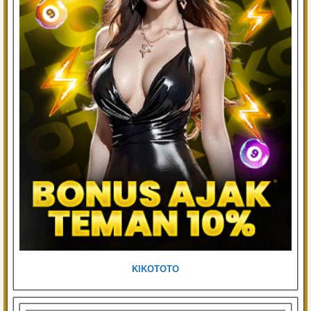
KIKOTOTO