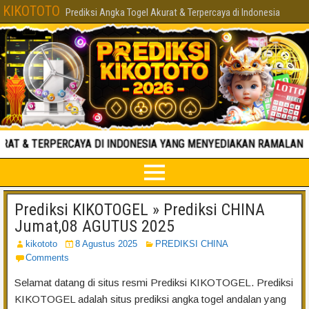
KIKOTOTO
Prediksi Angka Togel Akurat & Terpercaya di Indonesia
& TERPERCAYA DI INDONESIA YANG MENYEDIAKAN RAMALAN TERJIT
Prediksi KIKOTOGEL » Prediksi CHINA
Jumat,08 AGUTUS 2025
kikototo
8 Agustus 2025
PREDIKSI CHINA
Comments
Selamat datang di situs resmi Prediksi KIKOTOGEL. Prediksi
KIKOTOGEL adalah situs prediksi angka togel andalan yang