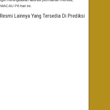
MACAU P6 hari ini.
Resmi Lainnya Yang Tersedia Di Prediksi