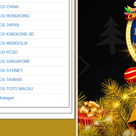
SI CHINA
KSI HONGKONG
KSI JAPAN
KSI KINGKONG 4D
KSI MONGOLIA
KSI PCSO
KSI SINGAPORE
KSI SYDNEY
KSI TAIWAN
KSI TOTO MACAU
kategori