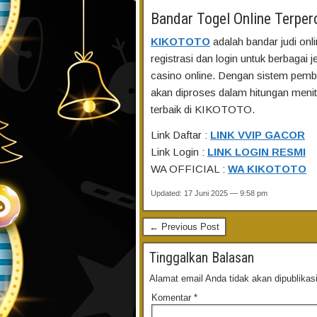
Bandar Togel Online Terp
KIKOTOTO
adalah bandar judi on
registrasi dan login untuk berbagai j
casino online. Dengan sistem pem
akan diproses dalam hitungan meni
terbaik di KIKOTOTO.
Link Daftar :
LINK VVIP GACOR
Link Login :
LINK LOGIN RESMI
WA OFFICIAL :
WA KIKOTOTO
Updated: 17 Juni 2025 — 9:58 pm
← Previous Post
Tinggalkan Balasan
Alamat email Anda tidak akan dipublikas
Komentar
*