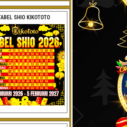
TABEL SHIO KIKOTOTO