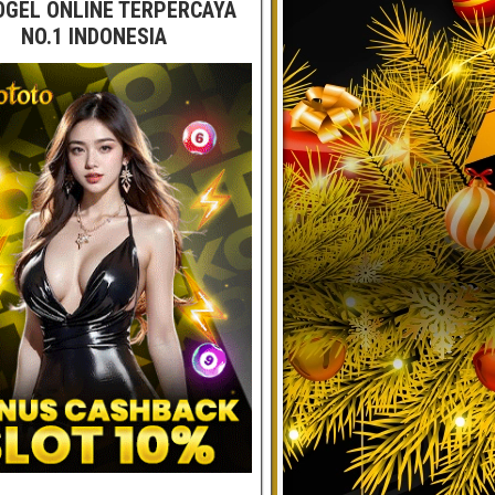
OGEL ONLINE TERPERCAYA
NO.1 INDONESIA