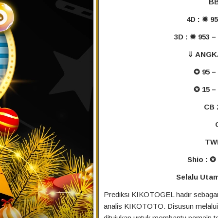
BB
4D : ✹ 9
3D : ✹ 953 –
⇓ ANGKA
✪ 95 – 
✪ 15 – 
CB 2
TWI
Shio : 
Selalu Utam
Prediksi KIKOTOGEL hadir sebagai 
analis KIKOTOTO. Disusun melalui r
ditujukan untuk membantu pemain t