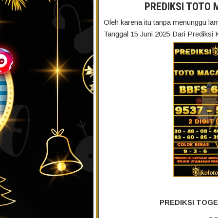
PREDIKSI TOTO 
Oleh karena itu tanpa menunggu l
Tanggal 15 Juni 2025 Dari Prediks
PREDIKSI TOGE