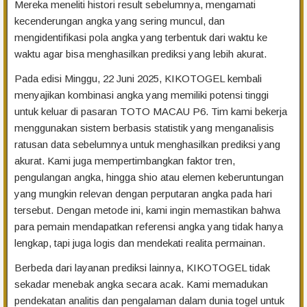
Mereka meneliti histori result sebelumnya, mengamati
kecenderungan angka yang sering muncul, dan
mengidentifikasi pola angka yang terbentuk dari waktu ke
waktu agar bisa menghasilkan prediksi yang lebih akurat.
Pada edisi Minggu, 22 Juni 2025, KIKOTOGEL kembali
menyajikan kombinasi angka yang memiliki potensi tinggi
untuk keluar di pasaran TOTO MACAU P6. Tim kami bekerja
menggunakan sistem berbasis statistik yang menganalisis
ratusan data sebelumnya untuk menghasilkan prediksi yang
akurat. Kami juga mempertimbangkan faktor tren,
pengulangan angka, hingga shio atau elemen keberuntungan
yang mungkin relevan dengan perputaran angka pada hari
tersebut. Dengan metode ini, kami ingin memastikan bahwa
para pemain mendapatkan referensi angka yang tidak hanya
lengkap, tapi juga logis dan mendekati realita permainan.
Berbeda dari layanan prediksi lainnya, KIKOTOGEL tidak
sekadar menebak angka secara acak. Kami memadukan
pendekatan analitis dan pengalaman dalam dunia togel untuk