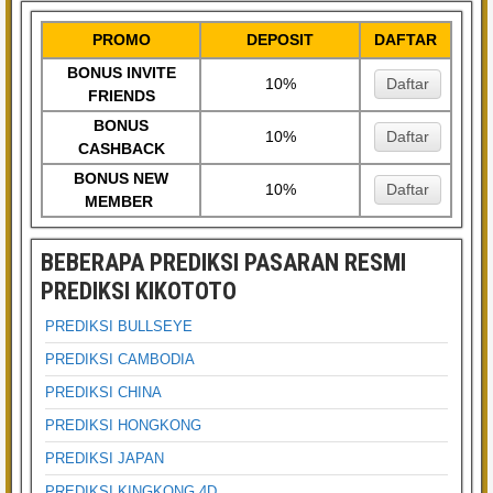
PROMO
DEPOSIT
DAFTAR
BONUS INVITE
10%
Daftar
FRIENDS
BONUS
10%
Daftar
CASHBACK
BONUS NEW
10%
Daftar
MEMBER
BEBERAPA PREDIKSI PASARAN RESMI
PREDIKSI KIKOTOTO
PREDIKSI BULLSEYE
PREDIKSI CAMBODIA
PREDIKSI CHINA
PREDIKSI HONGKONG
PREDIKSI JAPAN
PREDIKSI KINGKONG 4D