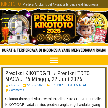
KIKOTOTO
Prediksi Angka Togel Akurat & Terpercaya di Indonesia
AT & TERPERCAYA DI INDONESIA YANG MENYEDIAKAN RAMALAN TER
Prediksi KIKOTOGEL » Prediksi TOTO
MACAU P6 Minggu, 22 Juni 2025
kikototo
22 Juni 2025
PREDIKSI TOTO MACAU
Comments
Selamat datang di situs resmi Prediksi KIKOTOGEL. Prediksi
KIKOTOGEL adalah situs prediksi angka togel andalan yang