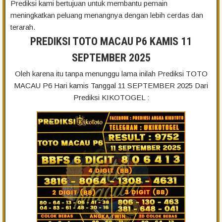
Prediksi kami bertujuan untuk membantu pemain
meningkatkan peluang menangnya dengan lebih cerdas dan
terarah.
PREDIKSI TOTO MACAU P6 KAMIS 11
SEPTEMBER 2025
Oleh karena itu tanpa menunggu lama inilah Prediksi TOTO
MACAU P6 Hari kamis Tanggal 11 SEPTEMBER 2025 Dari
Prediksi KIKOTOGEL :