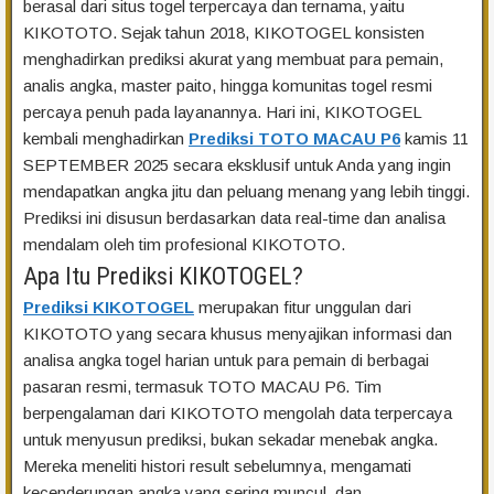
berasal dari situs togel terpercaya dan ternama, yaitu
KIKOTOTO. Sejak tahun 2018, KIKOTOGEL konsisten
menghadirkan prediksi akurat yang membuat para pemain,
analis angka, master paito, hingga komunitas togel resmi
percaya penuh pada layanannya.
Hari ini, KIKOTOGEL
kembali menghadirkan
Prediksi TOTO MACAU P6
kamis 11
SEPTEMBER 2025 secara eksklusif untuk Anda yang ingin
mendapatkan angka jitu dan peluang menang yang lebih tinggi.
Prediksi ini disusun berdasarkan data real-time dan analisa
mendalam oleh tim profesional KIKOTOTO.
Apa Itu Prediksi KIKOTOGEL?
Prediksi KIKOTOGEL
merupakan fitur unggulan dari
KIKOTOTO yang secara khusus menyajikan informasi dan
analisa angka togel harian untuk para pemain di berbagai
pasaran resmi, termasuk TOTO MACAU P6. Tim
berpengalaman dari KIKOTOTO mengolah data terpercaya
untuk menyusun prediksi, bukan sekadar menebak angka.
Mereka meneliti histori result sebelumnya, mengamati
kecenderungan angka yang sering muncul, dan