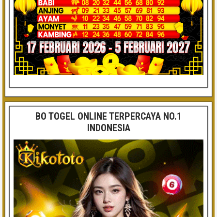
BO TOGEL ONLINE TERPERCAYA NO.1
INDONESIA