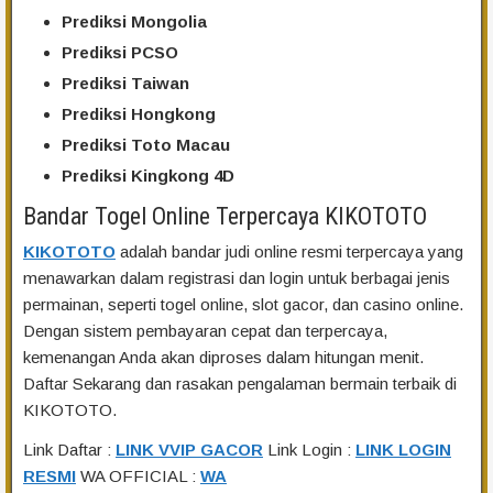
Prediksi Mongolia
Prediksi PCSO
Prediksi Taiwan
Prediksi Hongkong
Prediksi Toto Macau
Prediksi Kingkong 4D
Bandar Togel Online Terpercaya KIKOTOTO
KIKOTOTO
adalah bandar judi online resmi terpercaya yang
menawarkan dalam registrasi dan login untuk berbagai jenis
permainan, seperti togel online, slot gacor, dan casino online.
Dengan sistem pembayaran cepat dan terpercaya,
kemenangan Anda akan diproses dalam hitungan menit.
Daftar Sekarang dan rasakan pengalaman bermain terbaik di
KIKOTOTO.
Link Daftar :
LINK VVIP GACOR
Link Login :
LINK LOGIN
RESMI
WA OFFICIAL :
WA