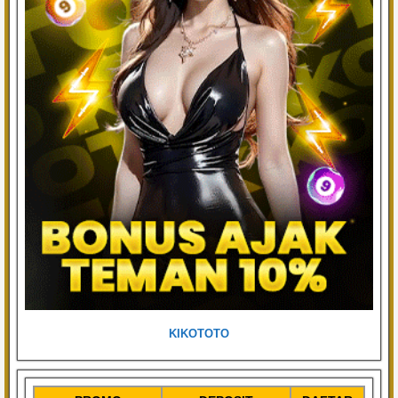
KIKOTOTO