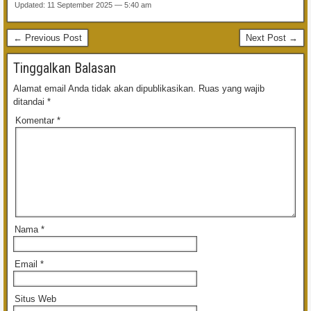
Updated: 11 September 2025 — 5:40 am
← Previous Post
Next Post →
Tinggalkan Balasan
Alamat email Anda tidak akan dipublikasikan.
Ruas yang wajib
ditandai
*
Komentar
*
Nama
*
Email
*
Situs Web