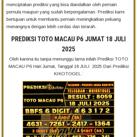
menciptakan prediksi yang bisa diandalkan oleh pemain
pemula maupun yang sudah berpengalaman. Prediksi kami
bertujuan untuk membantu pemain meningkatkan peluang
menangnya dengan lebih cerdas dan terarah.
PREDIKSI TOTO MACAU P6 JUMAT 18 JULI
2025
Oleh karena itu tanpa menunggu lama inilah Prediksi TOTO
MACAU P6 Hari Jumat, Tanggal 18 JULI 2025 Dari Prediksi
KIKOTOGEL :