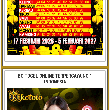
BO TOGEL ONLINE TERPERCAYA NO.1
INDONESIA