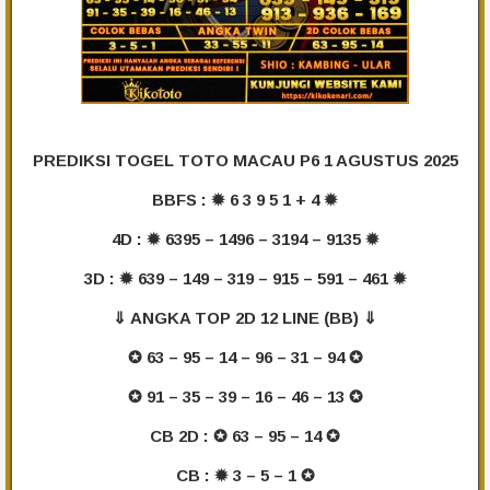
PREDIKSI TOGEL TOTO MACAU P6 1 AGUSTUS 2025
BBFS : ✹ 6 3 9 5 1 + 4 ✹
4D : ✹ 6395 – 1496 – 3194 – 9135 ✹
3D : ✹ 639 – 149 – 319 – 915 – 591 – 461 ✹
⇓ ANGKA TOP 2D 12 LINE (BB) ⇓
✪ 63 – 95 – 14 – 96 – 31 – 94 ✪
✪ 91 – 35 – 39 – 16 – 46 – 13 ✪
CB 2D : ✪ 63 – 95 – 14 ✪
CB : ✹ 3 – 5 – 1 ✪