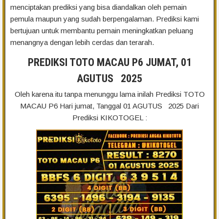
menciptakan prediksi yang bisa diandalkan oleh pemain
pemula maupun yang sudah berpengalaman. Prediksi kami
bertujuan untuk membantu pemain meningkatkan peluang
menangnya dengan lebih cerdas dan terarah.
PREDIKSI TOTO MACAU P6 JUMAT, 01
AGUTUS 2025
Oleh karena itu tanpa menunggu lama inilah Prediksi TOTO
MACAU P6 Hari jumat, Tanggal 01 AGUTUS 2025 Dari
Prediksi KIKOTOGEL :