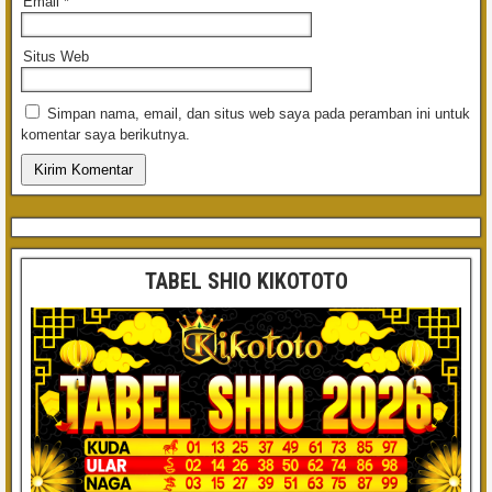
Email
*
Situs Web
Simpan nama, email, dan situs web saya pada peramban ini untuk
komentar saya berikutnya.
TABEL SHIO KIKOTOTO