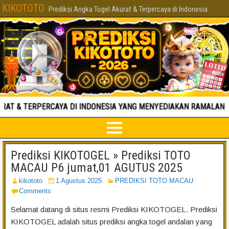
KIKOTOTO
Prediksi Angka Togel Akurat & Terpercaya di Indonesia
& TERPERCAYA DI INDONESIA YANG MENYEDIAKAN RAMALAN TERJIT
Prediksi KIKOTOGEL » Prediksi TOTO
MACAU P6 jumat,01 AGUTUS 2025
kikototo
1 Agustus 2025
PREDIKSI TOTO MACAU
Comments
Selamat datang di situs resmi Prediksi KIKOTOGEL. Prediksi
KIKOTOGEL adalah situs prediksi angka togel andalan yang