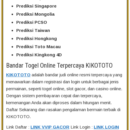
Prediksi Singapore
Prediksi Mongolia
Prediksi PCSO
Prediksi Taiwan
Prediksi Hongkong
Prediksi Toto Macau
Prediksi Kingkong 4D
Bandar Togel Online Terpercaya KIKOTOTO
KIKOTOTO
adalah bandar judi online resmi terpercaya yang
menawarkan dalam registrasi dan login untuk berbagai jenis
permainan, seperti togel online, slot gacor, dan casino online.
Dengan sistem pembayaran cepat dan terpercaya,
kemenangan Anda akan diproses dalam hitungan menit.
Daftar Sekarang dan rasakan pengalaman bermain terbaik di
KIKOTOTO.
Link Daftar :
LINK VVIP GACOR
Link Login :
LINK LOGIN