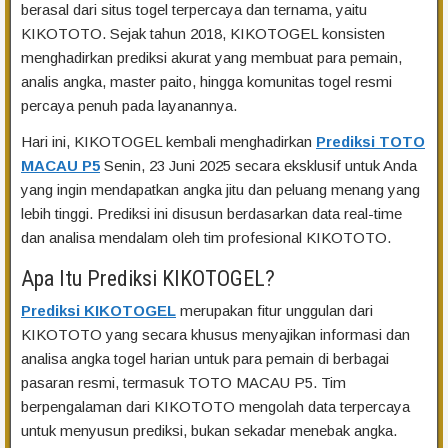
berasal dari situs togel terpercaya dan ternama, yaitu
KIKOTOTO. Sejak tahun 2018, KIKOTOGEL konsisten
menghadirkan prediksi akurat yang membuat para pemain,
analis angka, master paito, hingga komunitas togel resmi
percaya penuh pada layanannya.
Hari ini, KIKOTOGEL kembali menghadirkan
Prediksi TOTO
MACAU P5
Senin, 23 Juni 2025 secara eksklusif untuk Anda
yang ingin mendapatkan angka jitu dan peluang menang yang
lebih tinggi. Prediksi ini disusun berdasarkan data real-time
dan analisa mendalam oleh tim profesional KIKOTOTO.
Apa Itu Prediksi KIKOTOGEL?
Prediksi KIKOTOGEL
merupakan fitur unggulan dari
KIKOTOTO yang secara khusus menyajikan informasi dan
analisa angka togel harian untuk para pemain di berbagai
pasaran resmi, termasuk TOTO MACAU P5. Tim
berpengalaman dari KIKOTOTO mengolah data terpercaya
untuk menyusun prediksi, bukan sekadar menebak angka.