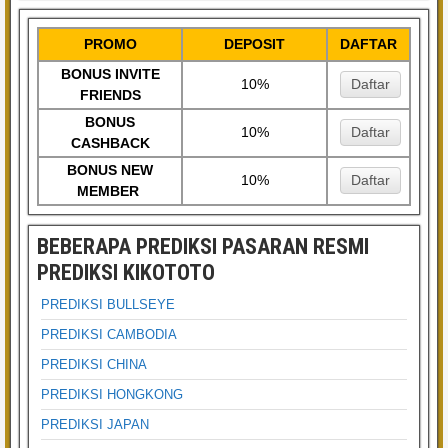
PROMO
DEPOSIT
DAFTAR
BONUS INVITE
10%
Daftar
FRIENDS
BONUS
10%
Daftar
CASHBACK
BONUS NEW
10%
Daftar
MEMBER
BEBERAPA PREDIKSI PASARAN RESMI
PREDIKSI KIKOTOTO
PREDIKSI BULLSEYE
PREDIKSI CAMBODIA
PREDIKSI CHINA
PREDIKSI HONGKONG
PREDIKSI JAPAN