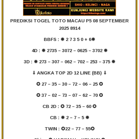
PREDIKSI TOGEL TOTO MACAU P5 08 SEPTEMBER
2025
8914
BBFS : ✹ 2 7 3 5 0 + 6✹
4D : ✹ 2735 – 3072 – 0625 – 3702 ✹
3D : ✹ 273 – 307 – 062 – 702 – 253 – 375 ✹
⇓ ANGKA TOP 2D 12 LINE (BB) ⇓
✪ 27 – 35 – 30 – 72 – 06 – 25 ✪
✪ 37 – 02 – 73 – 07 – 62 – 70 ✪
CB 2D : ✪ 72 – 35 – 60 ✪
CB : ✹ 2 – 7 – 5 ✹
TWIN : ✪22 – 77 – 55✪