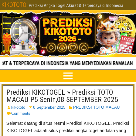
KIKOTOTO
Prediksi Angka Togel Akurat & Terpercaya di Indonesia
& TERPERCAYA DI INDONESIA YANG MENYEDIAKAN RAMALAN TERJIT
Prediksi KIKOTOGEL » Prediksi TOTO
MACAU P5 Senin,08 SEPTEMBER 2025
kikototo
8 September 2025
PREDIKSI TOTO MACAU
Comments
Selamat datang di situs resmi Prediksi KIKOTOGEL. Prediksi
KIKOTOGEL adalah situs prediksi angka togel andalan yang