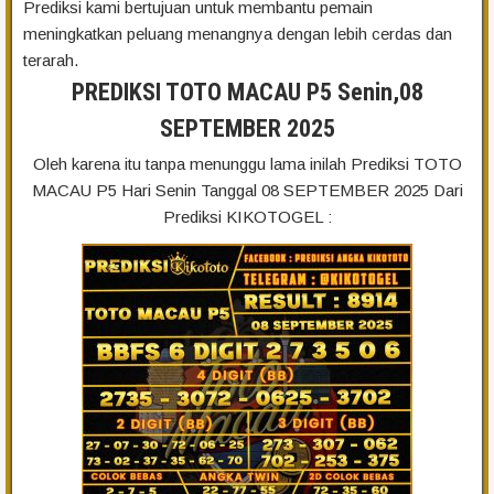
Prediksi kami bertujuan untuk membantu pemain
meningkatkan peluang menangnya dengan lebih cerdas dan
terarah.
PREDIKSI TOTO MACAU P5 Senin,08
SEPTEMBER 2025
Oleh karena itu tanpa menunggu lama inilah Prediksi TOTO
MACAU P5 Hari Senin Tanggal 08 SEPTEMBER 2025 Dari
Prediksi KIKOTOGEL :