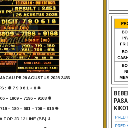
PR
BO
IN
FRI
BO
CAS
BO
N
MACAU P5 26 AGUSTUS 2025
2453
ME
S : ✹ 7 9 0 6 1 + 8 ✹
BEBE
906 – 1809 – 7196 – 9168 ✹
PASA
KIKO
 719 – 180 – 681 – 706 – 916 ✹
PREDI
 TOP 2D 12 LINE (BB) ⇓
PREDI