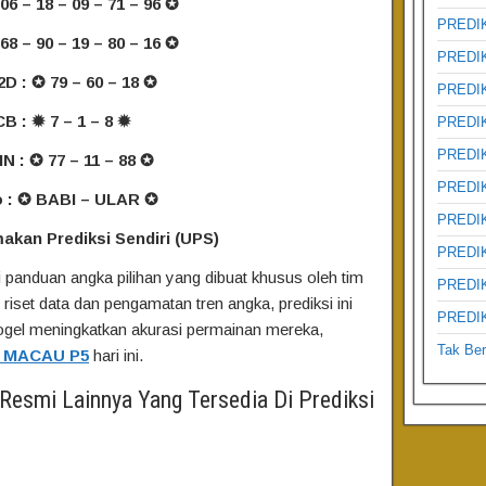
06 – 18 – 09 – 71 – 96 ✪
PREDIK
68 – 90 – 19 – 80 – 16 ✪
PREDI
D : ✪ 79 – 60 – 18 ✪
PREDI
CB : ✹ 7 – 1 – 8 ✹
PREDI
PREDI
N : ✪ 77 – 11 – 88 ✪
PREDI
o : ✪ BABI – ULAR ✪
PREDI
akan Prediksi Sendiri (UPS)
PREDI
panduan angka pilihan yang dibuat khusus oleh tim
PREDI
iset data dan pengamatan tren angka, prediksi ini
PREDI
ogel meningkatkan akurasi permainan mereka,
Tak Ber
 MACAU P5
hari ini.
Resmi Lainnya Yang Tersedia Di Prediksi