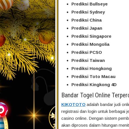
Prediksi Bullseye
Prediksi Sydney
Prediksi China
Prediksi Japan
Prediksi Singapore
Prediksi Mongolia
Prediksi PCSO
Prediksi Taiwan
Prediksi Hongkong
Prediksi Toto Macau
Prediksi Kingkong 4D
Bandar Togel Online Terp
KIKOTOTO
adalah bandar judi on
registrasi dan login untuk berbagai j
casino online. Dengan sistem pem
akan diproses dalam hitungan meni