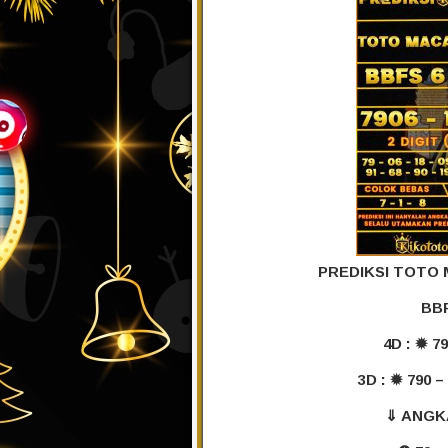
PREDIKSI TOTO 
BBF
4D : ✹ 7
3D : ✹ 790 –
⇓ ANGKA