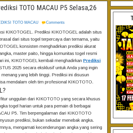
rediksi TOTO MACAU P5 Selasa,26
EDIKSI TOTO MACAU
Comments
ediksi KIKOTOGEL. Prediksi KIKOTOGEL adalah situs
rasal dari situs togel terpercaya dan ternama, yaitu
TOGEL konsisten menghadirkan prediksi akurat
ngka, master paito, hingga komunitas togel resmi
ri ini, KIKOTOGEL kembali menghadirkan
Prediksi
TUS 2025 secara eksklusif untuk Anda yang ingin
menang yang lebih tinggi. Prediksi ini disusun
alisa mendalam oleh tim profesional KIKOTOTO.
EL?
fitur unggulan dari KIKOTOTO yang secara khusus
gka togel harian untuk para pemain di berbagai
ACAU P5. Tim berpengalaman dari KIKOTOTO
nyusun prediksi, bukan sekadar menebak angka.
elumnya, mengamati kecenderungan angka yang sering