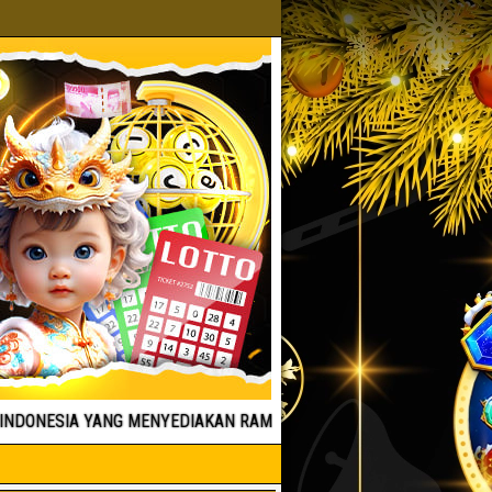
A YANG MENYEDIAKAN RAMALAN TERJITU UNTUK SEMUA PASARAN RE