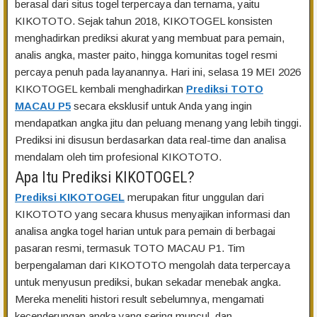
berasal dari situs togel terpercaya dan ternama, yaitu
KIKOTOTO. Sejak tahun 2018, KIKOTOGEL konsisten
menghadirkan prediksi akurat yang membuat para pemain,
analis angka, master paito, hingga komunitas togel resmi
percaya penuh pada layanannya.
Hari ini, selasa 19 MEI 2026
KIKOTOGEL kembali menghadirkan
Prediksi TOTO
MACAU P5
secara eksklusif untuk Anda yang ingin
mendapatkan angka jitu dan peluang menang yang lebih tinggi.
Prediksi ini disusun berdasarkan data real-time dan analisa
mendalam oleh tim profesional KIKOTOTO.
Apa Itu Prediksi KIKOTOGEL?
Prediksi KIKOTOGEL
merupakan fitur unggulan dari
KIKOTOTO yang secara khusus menyajikan informasi dan
analisa angka togel harian untuk para pemain di berbagai
pasaran resmi, termasuk TOTO MACAU P1. Tim
berpengalaman dari KIKOTOTO mengolah data terpercaya
untuk menyusun prediksi, bukan sekadar menebak angka.
Mereka meneliti histori result sebelumnya, mengamati
kecenderungan angka yang sering muncul, dan