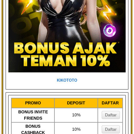
KIKOTOTO
PROMO
DEPOSIT
DAFTAR
BONUS INVITE
10%
Daftar
FRIENDS
BONUS
10%
Daftar
CASHBACK