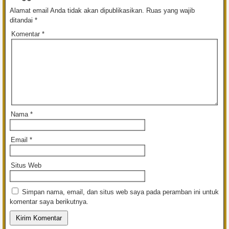
Alamat email Anda tidak akan dipublikasikan.
Ruas yang wajib
ditandai
*
Komentar
*
Nama
*
Email
*
Situs Web
Simpan nama, email, dan situs web saya pada peramban ini untuk
komentar saya berikutnya.