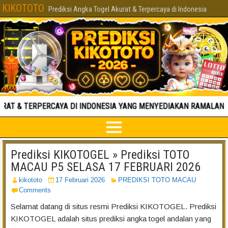
KIKOTOTO
Prediksi Angka Togel Akurat & Terpercaya di Indonesia
& TERPERCAYA DI INDONESIA YANG MENYEDIAKAN RAMALAN TERJIT
Prediksi KIKOTOGEL » Prediksi TOTO
MACAU P5 SELASA 17 FEBRUARI 2026
kikototo
17 Februari 2026
PREDIKSI TOTO MACAU
Comments
Selamat datang di situs resmi Prediksi KIKOTOGEL. Prediksi
KIKOTOGEL adalah situs prediksi angka togel andalan yang