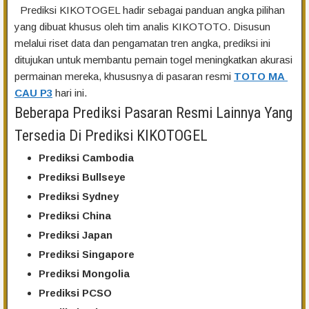
Prediksi KIKOTOGEL hadir sebagai panduan angka pilihan
yang dibuat khusus oleh tim analis KIKOTOTO. Disusun
melalui riset data dan pengamatan tren angka, prediksi ini
ditujukan untuk membantu pemain togel meningkatkan akurasi
permainan mereka, khususnya di pasaran resmi
TOTO MA
CAU P3
hari ini.
Beberapa Prediksi Pasaran Resmi Lainnya Yang
Tersedia Di Prediksi KIKOTOGEL
Prediksi Cambodia
Prediksi Bullseye
Prediksi Sydney
Prediksi China
Prediksi Japan
Prediksi Singapore
Prediksi Mongolia
Prediksi PCSO