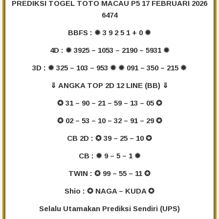
PREDIKSI TOGEL TOTO MACAU P5 17 FEBRUARI 2026
6474
BBFS : ✹ 3 9 2 5 1 + 0 ✹
4D : ✹ 3925 – 1053 – 2190 – 5931 ✹
3D : ✹ 325 – 103 – 953 ✹
✹ 091 – 350 – 215 ✹
⇓ ANGKA TOP 2D 12 LINE (BB) ⇓
✪ 31 – 90 – 21 – 59 – 13 – 05 ✪
✪ 02 – 53 – 10 – 32 – 91 – 29 ✪
CB 2D : ✪ 39 – 25 – 10 ✪
CB : ✹ 9 – 5 – 1 ✹
TWIN : ✪ 99 – 55 – 11 ✪
Shio : ✪ NAGA – KUDA ✪
Selalu Utamakan Prediksi Sendiri (UPS)