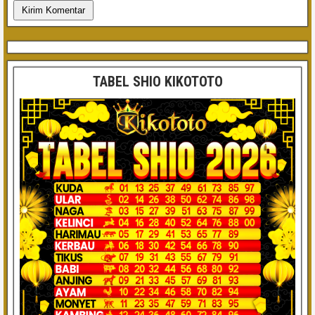
TABEL SHIO KIKOTOTO