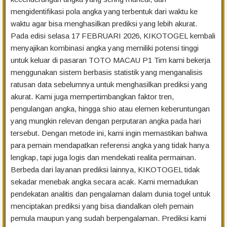
mengidentifikasi pola angka yang terbentuk dari waktu ke
waktu agar bisa menghasilkan prediksi yang lebih akurat.
Pada edisi selasa 17 FEBRUARI 2026, KIKOTOGEL kembali
menyajikan kombinasi angka yang memiliki potensi tinggi
untuk keluar di pasaran TOTO MACAU P1 Tim kami bekerja
menggunakan sistem berbasis statistik yang menganalisis
ratusan data sebelumnya untuk menghasilkan prediksi yang
akurat. Kami juga mempertimbangkan faktor tren,
pengulangan angka, hingga shio atau elemen keberuntungan
yang mungkin relevan dengan perputaran angka pada hari
tersebut. Dengan metode ini, kami ingin memastikan bahwa
para pemain mendapatkan referensi angka yang tidak hanya
lengkap, tapi juga logis dan mendekati realita permainan.
Berbeda dari layanan prediksi lainnya, KIKOTOGEL tidak
sekadar menebak angka secara acak. Kami memadukan
pendekatan analitis dan pengalaman dalam dunia togel untuk
menciptakan prediksi yang bisa diandalkan oleh pemain
pemula maupun yang sudah berpengalaman. Prediksi kami