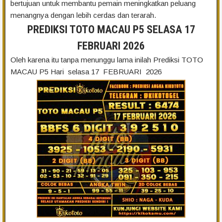
bertujuan untuk membantu pemain meningkatkan peluang
menangnya dengan lebih cerdas dan terarah.
PREDIKSI TOTO MACAU P5 SELASA 17
FEBRUARI 2026
Oleh karena itu tanpa menunggu lama inilah Prediksi TOTO
MACAU P5 Hari selasa 17 FEBRUARI 2026