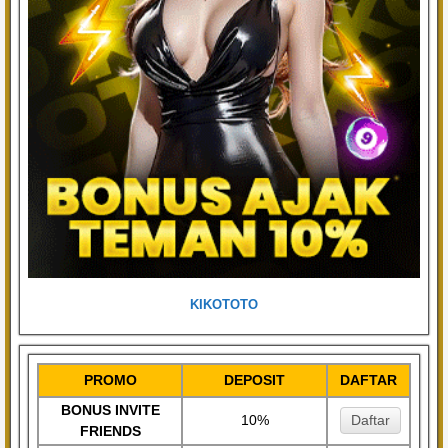
KIKOTOTO
PROMO
DEPOSIT
DAFTAR
BONUS INVITE
10%
Daftar
FRIENDS