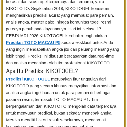
berasal dari situs togel terpercaya dan ternama, yaitu
KIKOTOTO. Sejak tahun 2018, KIKOTOGEL konsisten
menghadirkan prediksi akurat yang membuat para pemain,
analis angka, master paito, hingga komunitas togel resmi
percaya penuh pada layanannya.
Hari ini, selasa 17
FEBRUARI 2026 KIKOTOGEL kembali menghadirkan
Prediksi TOTO MACAU P5
secara eksklusif untuk Anda
yang ingin mendapatkan angka jitu dan peluang menang yang
lebih tinggi. Prediksi ini disusun berdasarkan data real-time
dan analisa mendalam oleh tim profesional KIKOTOTO.
Apa Itu Prediksi KIKOTOGEL?
Prediksi KIKOTOGEL
merupakan fitur unggulan dari
KIKOTOTO yang secara khusus menyajikan informasi dan
analisa angka togel harian untuk para pemain di berbagai
pasaran resmi, termasuk TOTO MACAU P1. Tim
berpengalaman dari KIKOTOTO mengolah data terpercaya
untuk menyusun prediksi, bukan sekadar menebak angka.
Mereka meneliti histori result sebelumnya, mengamati
kecenderungan angka yang sering muncul, dan