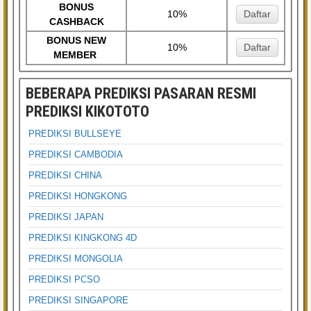
BONUS
10%
Daftar
CASHBACK
BONUS NEW
10%
Daftar
MEMBER
BEBERAPA PREDIKSI PASARAN RESMI
PREDIKSI KIKOTOTO
PREDIKSI BULLSEYE
PREDIKSI CAMBODIA
PREDIKSI CHINA
PREDIKSI HONGKONG
PREDIKSI JAPAN
PREDIKSI KINGKONG 4D
PREDIKSI MONGOLIA
PREDIKSI PCSO
PREDIKSI SINGAPORE