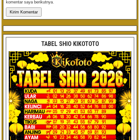
komentar saya berikutnya.
TABEL SHIO KIKOTOTO