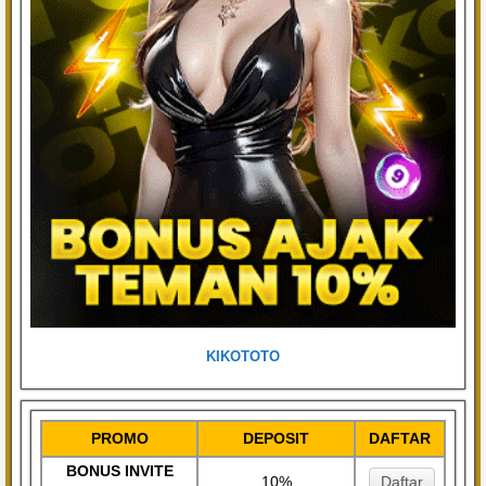
KIKOTOTO
PROMO
DEPOSIT
DAFTAR
BONUS INVITE
10%
Daftar