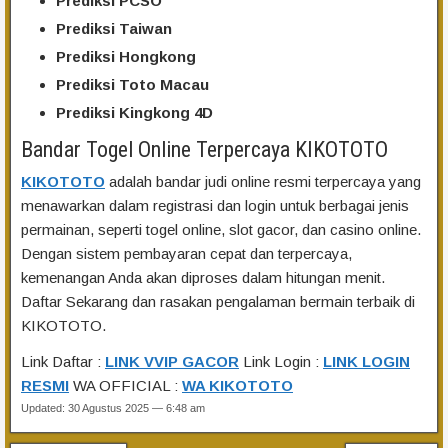
Prediksi PCSO
Prediksi Taiwan
Prediksi Hongkong
Prediksi Toto Macau
Prediksi Kingkong 4D
Bandar Togel Online Terpercaya KIKOTOTO
KIKOTOTO
adalah bandar judi online resmi terpercaya yang
menawarkan dalam registrasi dan login untuk berbagai jenis
permainan, seperti togel online, slot gacor, dan casino online.
Dengan sistem pembayaran cepat dan terpercaya,
kemenangan Anda akan diproses dalam hitungan menit.
Daftar Sekarang dan rasakan pengalaman bermain terbaik di
KIKOTOTO.
Link Daftar :
LINK VVIP GACOR
Link Login :
LINK LOGIN
RESMI
WA OFFICIAL :
WA KIKOTOTO
Updated: 30 Agustus 2025 — 6:48 am