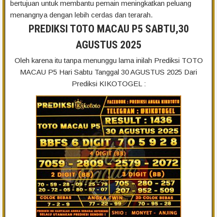
bertujuan untuk membantu pemain meningkatkan peluang
menangnya dengan lebih cerdas dan terarah.
PREDIKSI TOTO MACAU P5 SABTU,30
AGUSTUS 2025
Oleh karena itu tanpa menunggu lama inilah Prediksi TOTO
MACAU P5 Hari Sabtu Tanggal 30 AGUSTUS 2025 Dari
Prediksi KIKOTOGEL :