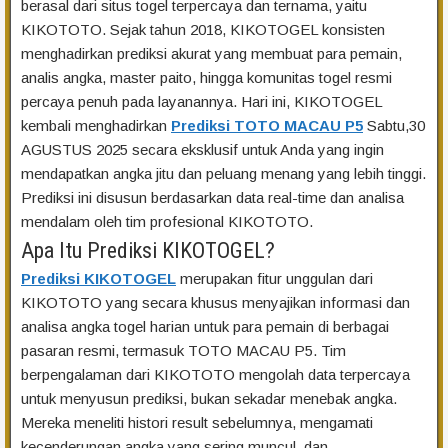
berasal dari situs togel terpercaya dan ternama, yaitu
KIKOTOTO. Sejak tahun 2018, KIKOTOGEL konsisten
menghadirkan prediksi akurat yang membuat para pemain,
analis angka, master paito, hingga komunitas togel resmi
percaya penuh pada layanannya.
Hari ini, KIKOTOGEL
kembali menghadirkan
Prediksi TOTO MACAU P5
Sabtu,30
AGUSTUS 2025 secara eksklusif untuk Anda yang ingin
mendapatkan angka jitu dan peluang menang yang lebih tinggi.
Prediksi ini disusun berdasarkan data real-time dan analisa
mendalam oleh tim profesional KIKOTOTO.
Apa Itu Prediksi KIKOTOGEL?
Prediksi KIKOTOGEL
merupakan fitur unggulan dari
KIKOTOTO yang secara khusus menyajikan informasi dan
analisa angka togel harian untuk para pemain di berbagai
pasaran resmi, termasuk TOTO MACAU P5. Tim
berpengalaman dari KIKOTOTO mengolah data terpercaya
untuk menyusun prediksi, bukan sekadar menebak angka.
Mereka meneliti histori result sebelumnya, mengamati
kecenderungan angka yang sering muncul, dan