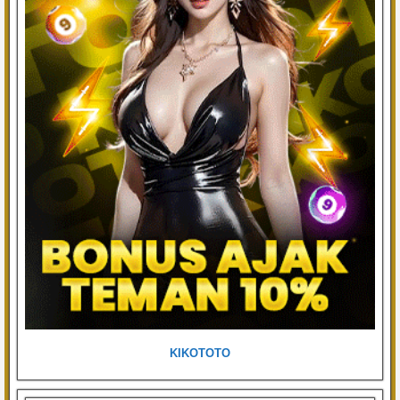
KIKOTOTO