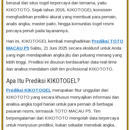
berasal dari situs togel terpercaya dan ternama, yaitu
KIKOTOTO. Sejak tahun 2018, KIKOTOGEL konsisten
menghadirkan prediksi akurat yang membuat para pemain,
analis angka, master paito, hingga komunitas togel resmi
percaya penuh pada layanannya.
Hari ini, KIKOTOGEL kembali menghadirkan
Prediksi TOTO
MACAU P5
Sabtu, 21 Juni 2025 secara eksklusif untuk Anda
yang ingin mendapatkan angka jitu dan peluang menang yang
lebih tinggi. Prediksi ini disusun berdasarkan data real-time
dan analisa mendalam oleh tim profesional KIKOTOTO.
Apa Itu Prediksi KIKOTOGEL?
Prediksi KIKOTOGEL
merupakan fitur unggulan dari
KIKOTOTO yang secara khusus menyajikan informasi dan
analisa angka togel harian untuk para pemain di berbagai
pasaran resmi, termasuk TOTO MACAU P5. Tim
berpengalaman dari KIKOTOTO mengolah data terpercaya
untuk menyusun prediksi, bukan sekadar menebak angka.