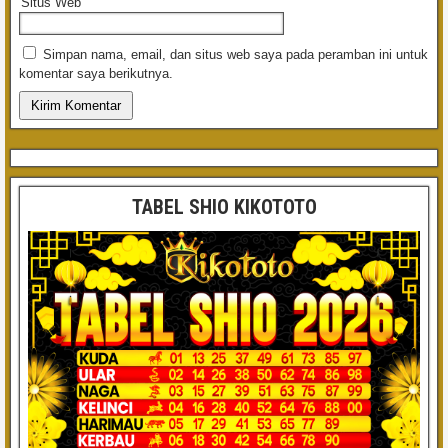
Situs Web
Simpan nama, email, dan situs web saya pada peramban ini untuk
komentar saya berikutnya.
TABEL SHIO KIKOTOTO