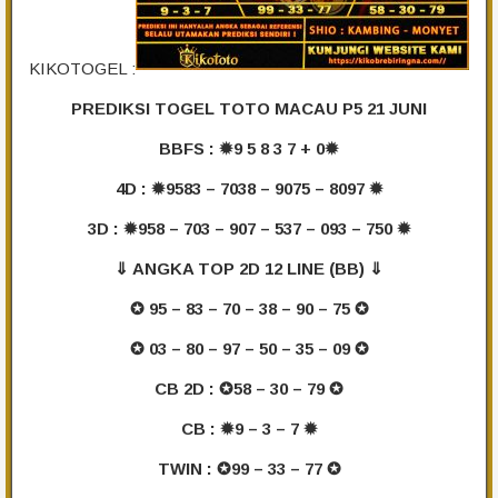
KIKOTOGEL :
PREDIKSI TOGEL TOTO MACAU P5 21 JUNI
BBFS : ✹9 5 8 3 7 + 0✹
4D : ✹9583 – 7038 – 9075 – 8097 ✹
3D : ✹958 – 703 – 907 – 537 – 093 – 750 ✹
⇓ ANGKA TOP 2D 12 LINE (BB) ⇓
✪ 95 – 83 – 70 – 38 – 90 – 75 ✪
✪ 03 – 80 – 97 – 50 – 35 – 09 ✪
CB 2D : ✪58 – 30 – 79 ✪
CB : ✹9 – 3 – 7 ✹
TWIN : ✪99 – 33 – 77 ✪