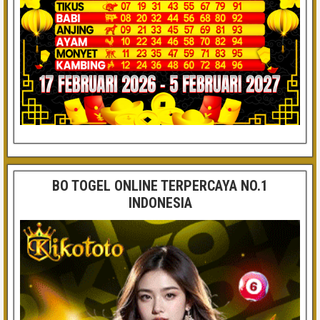
BO TOGEL ONLINE TERPERCAYA NO.1
INDONESIA