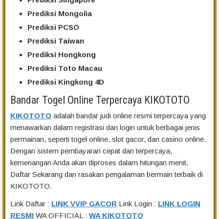
Prediksi Mongolia
Prediksi PCSO
Prediksi Taiwan
Prediksi Hongkong
Prediksi Toto Macau
Prediksi Kingkong 4D
Bandar Togel Online Terpercaya KIKOTOTO
KIKOTOTO
adalah bandar judi online resmi terpercaya yang
menawarkan dalam registrasi dan login untuk berbagai jenis
permainan, seperti togel online, slot gacor, dan casino online.
Dengan sistem pembayaran cepat dan terpercaya,
kemenangan Anda akan diproses dalam hitungan menit.
Daftar Sekarang dan rasakan pengalaman bermain terbaik di
KIKOTOTO.
Link Daftar :
LINK VVIP GACOR
Link Login :
LINK LOGIN
RESMI
WA OFFICIAL :
WA KIKOTOTO