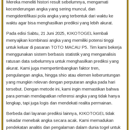
Mereka meneliti histori result sebelumnya, mengamati
kecenderungan angka yang sering muncul, dan
mengidentifikasi pola angka yang terbentuk dari waktu ke
waktu agar bisa menghasilkan prediksi yang lebih akurat.
Pada edisi Sabtu, 21 Juni 2025, KIKOTOGEL kembali
menyajikan kombinasi angka yang memiliki potensi tinggi
untuk keluar di pasaran TOTO MACAU P5. Tim kami bekerja
menggunakan sistem berbasis statistik yang menganalisis
ratusan data sebelumnya untuk menghasilkan prediksi yang
akurat. Kami juga mempertimbangkan faktor tren,
pengulangan angka, hingga shio atau elemen keberuntungan
yang mungkin relevan dengan perputaran angka pada hari
tersebut. Dengan metode ini, kami ingin memastikan bahwa
para pemain mendapatkan referensi angka yang tidak hanya
lengkap, tapi juga logis dan mendekati realita permainan.
Berbeda dari layanan prediksi lainnya, KIKOTOGEL tidak
sekadar menebak angka secara acak. Kami memadukan
pendekatan analitis dan pengalaman dalam dunia togel untuk