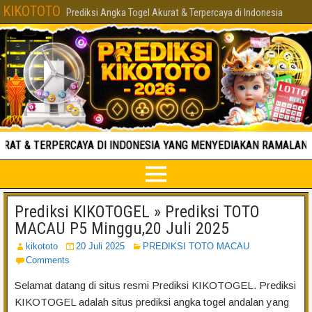
KIKOTOTO
Prediksi Angka Togel Akurat & Terpercaya di Indonesia
& TERPERCAYA DI INDONESIA YANG MENYEDIAKAN RAMALAN TERJI
Prediksi KIKOTOGEL » Prediksi TOTO
MACAU P5 Minggu,20 Juli 2025
kikototo
20 Juli 2025
PREDIKSI TOTO MACAU
Comments
Selamat datang di situs resmi Prediksi KIKOTOGEL. Prediksi
KIKOTOGEL adalah situs prediksi angka togel andalan yang