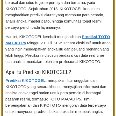
berasal dari situs togel terpercaya dan ternama, yaitu
KIKOTOTO. Sejak tahun 2018, KIKOTOGEL konsisten
menghadirkan prediksi akurat yang membuat para pemain,
analis angka, master paito, hingga komunitas togel resmi
percaya penuh pada layanannya.
Hari ini, KIKOTOGEL kembali menghadirkan
Prediksi TOTO
MACAU P5
Minggu,20 Juli 2025 secara eksklusif untuk Anda
yang ingin mendapatkan angka jitu dan peluang menang yang
lebih tinggi. Prediksi ini disusun berdasarkan data real-time
dan analisa mendalam oleh tim profesional KIKOTOTO.
Apa Itu Prediksi KIKOTOGEL?
Prediksi KIKOTOGEL
merupakan fitur unggulan dari
KIKOTOTO yang secara khusus menyajikan informasi dan
analisa angka togel harian untuk para pemain di berbagai
pasaran resmi, termasuk TOTO MACAU P5. Tim
berpengalaman dari KIKOTOTO mengolah data terpercaya
untuk menyusun prediksi, bukan sekadar menebak angka.