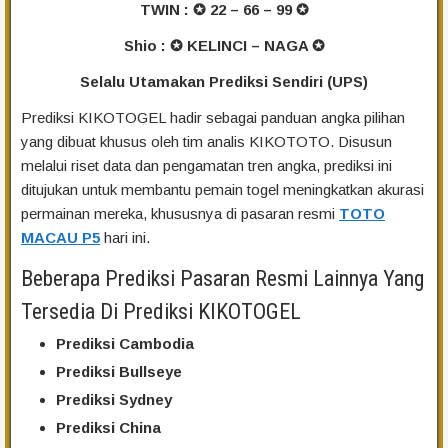
TWIN : ✪ 22 – 66 – 99 ✪
Shio : ✪ KELINCI – NAGA ✪
Selalu Utamakan Prediksi Sendiri (UPS)
Prediksi KIKOTOGEL hadir sebagai panduan angka pilihan
yang dibuat khusus oleh tim analis KIKOTOTO. Disusun
melalui riset data dan pengamatan tren angka, prediksi ini
ditujukan untuk membantu pemain togel meningkatkan akurasi
permainan mereka, khususnya di pasaran resmi
TOTO
MACAU P5
hari ini.
Beberapa Prediksi Pasaran Resmi Lainnya Yang
Tersedia Di Prediksi KIKOTOGEL
Prediksi Cambodia
Prediksi Bullseye
Prediksi Sydney
Prediksi China