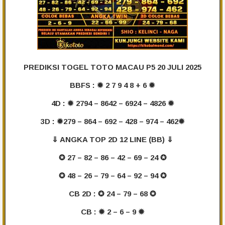
PREDIKSI TOGEL TOTO MACAU P5 20 JULI 2025
BBFS : ✹ 2 7 9 4 8 + 6 ✹
4D : ✹ 2794 – 8642 – 6924 – 4826 ✹
3D : ✹279 – 864 – 692 – 428 – 974 – 462✹
⇓ ANGKA TOP 2D 12 LINE (BB) ⇓
✪ 27 – 82 – 86 – 42 – 69 – 24 ✪
✪ 48 – 26 – 79 – 64 – 92 – 94 ✪
CB 2D : ✪ 24 – 79 – 68 ✪
CB : ✹ 2 – 6 – 9 ✹