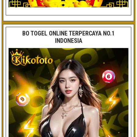
BO TOGEL ONLINE TERPERCAYA NO.1
INDONESIA