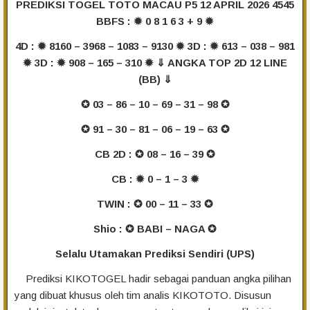
PREDIKSI TOGEL TOTO MACAU P5 12 APRIL 2026
4545
BBFS : ✹ 0 8 1 6 3 + 9 ✹
4D : ✹ 8160 – 3968 – 1083 – 9130 ✹
3D : ✹ 613 – 038 – 981
✹
3D : ✹ 908 – 165 – 310 ✹
⇓ ANGKA TOP 2D 12 LINE
(BB) ⇓
✪ 03 – 86 – 10 – 69 – 31 – 98 ✪
✪ 91 – 30 – 81 – 06 – 19 – 63 ✪
CB 2D : ✪ 08 – 16 – 39 ✪
CB : ✹ 0 – 1 – 3 ✹
TWIN : ✪ 00 – 11 – 33 ✪
Shio : ✪ BABI – NAGA ✪
Selalu Utamakan Prediksi Sendiri (UPS)
Prediksi KIKOTOGEL hadir sebagai panduan angka pilihan
yang dibuat khusus oleh tim analis KIKOTOTO. Disusun