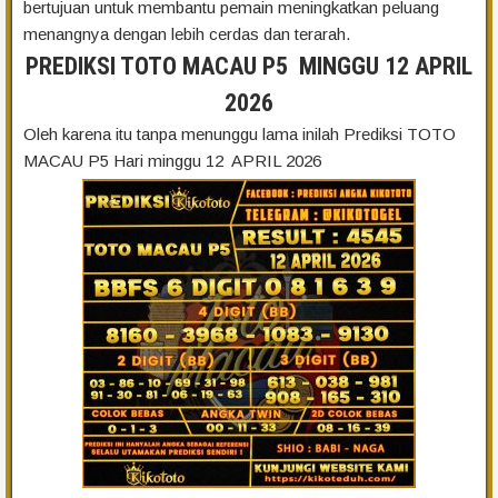
bertujuan untuk membantu pemain meningkatkan peluang
menangnya dengan lebih cerdas dan terarah.
PREDIKSI TOTO MACAU P5 MINGGU 12 APRIL
2026
Oleh karena itu tanpa menunggu lama inilah Prediksi TOTO
MACAU P5 Hari minggu 12 APRIL 2026