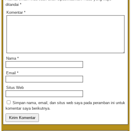
ditandai
*
Komentar
*
Nama
*
Email
*
Situs Web
Simpan nama, email, dan situs web saya pada peramban ini untuk
komentar saya berikutnya.