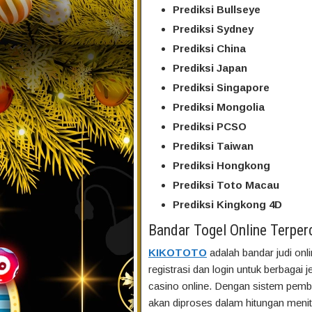
Prediksi Bullseye
Prediksi Sydney
Prediksi China
Prediksi Japan
Prediksi Singapore
Prediksi Mongolia
Prediksi PCSO
Prediksi Taiwan
Prediksi Hongkong
Prediksi Toto Macau
Prediksi Kingkong 4D
Bandar Togel Online Terp
KIKOTOTO
adalah bandar judi on
registrasi dan login untuk berbagai j
casino online. Dengan sistem pem
akan diproses dalam hitungan meni