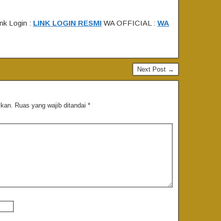
nk Login :
LINK LOGIN RESMI
WA OFFICIAL :
WA
Next Post →
ikan.
Ruas yang wajib ditandai
*