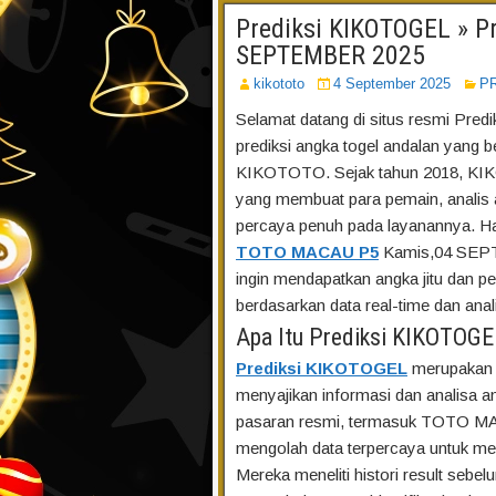
Prediksi KIKOTOGEL » 
SEPTEMBER 2025
kikototo
4 September 2025
P
Selamat datang di situs resmi Pr
prediksi angka togel andalan yang be
KIKOTOTO. Sejak tahun 2018, KIKO
yang membuat para pemain, analis a
percaya penuh pada layanannya.
Ha
TOTO MACAU P5
Kamis,04 SEPTE
ingin mendapatkan angka jitu dan pe
berdasarkan data real-time dan an
Apa Itu Prediksi KIKOTOG
Prediksi KIKOTOGEL
merupakan 
menyajikan informasi dan analisa an
pasaran resmi, termasuk TOTO M
mengolah data terpercaya untuk me
Mereka meneliti histori result seb