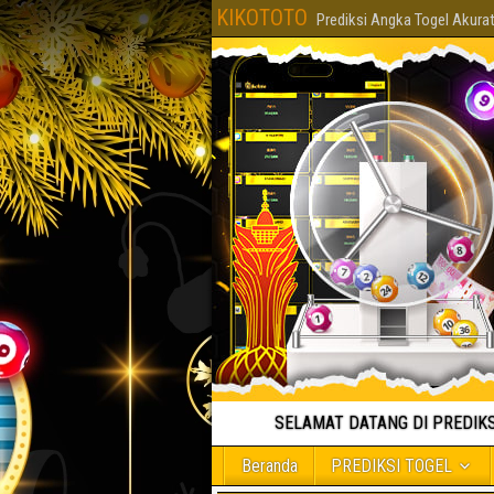
KIKOTOTO
Prediksi Angka Togel Akurat
SELAMAT DATANG DI PREDIKSI KIKOTOGE
Beranda
PREDIKSI TOGEL