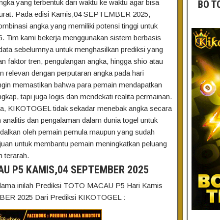
ngka yang terbentuk dari waktu ke waktu agar bisa
BO T
urat.
Pada edisi Kamis,04 SEPTEMBER 2025,
inasi angka yang memiliki potensi tinggi untuk
 Tim kami bekerja menggunakan sistem berbasis
n data sebelumnya untuk menghasilkan prediksi yang
 faktor tren, pengulangan angka, hingga shio atau
 relevan dengan perputaran angka pada hari
 ingin memastikan bahwa para pemain mendapatkan
gkap, tapi juga logis dan mendekati realita permainan.
nnya, KIKOTOGEL tidak sekadar menebak angka secara
nalitis dan pengalaman dalam dunia togel untuk
andalkan oleh pemain pemula maupun yang sudah
ujuan untuk membantu pemain meningkatkan peluang
 terarah.
AU P5 KAMIS,04 SEPTEMBER 2025
u lama inilah Prediksi TOTO MACAU P5 Hari Kamis
ER 2025 Dari Prediksi KIKOTOGEL :