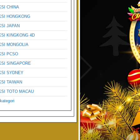
SI CHINA
KSI HONGKONG
KSI JAPAN
KSI KINGKONG 4D
KSI MONGOLIA
KSI PCSO
KSI SINGAPORE
KSI SYDNEY
KSI TAIWAN
KSI TOTO MACAU
kategori