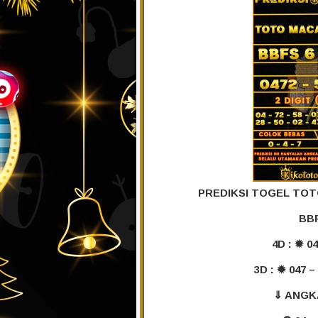
PREDIKSI TOGEL TOT
BBF
4D : ✹ 0
3D : ✹ 047 –
⇓ ANGKA