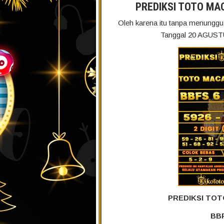
PREDIKSI TOTO MA
Oleh karena itu tanpa menungg
Tanggal 20 AGUST
PREDIKSI TOT
BBF