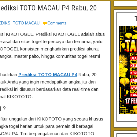
rediksi TOTO MACAU P4 Rabu, 20
EDIKSI TOTO MACAU
Comments
ediksi KIKOTOGEL. Prediksi KIKOTOGEL adalah situs
rasal dari situs togel terpercaya dan ternama, yaitu
TOGEL konsisten menghadirkan prediksi akurat
ngka, master paito, hingga komunitas togel resmi
ghadirkan
Prediksi TOTO MACAU P4
Rabu, 20
uk Anda yang ingin mendapatkan angka jitu dan
rediksi ini disusun berdasarkan data real-time dan
ional KIKOTOTO.
EL?
fitur unggulan dari KIKOTOTO yang secara khusus
gka togel harian untuk para pemain di berbagai
ACAU P4. Tim berpengalaman dari KIKOTOTO