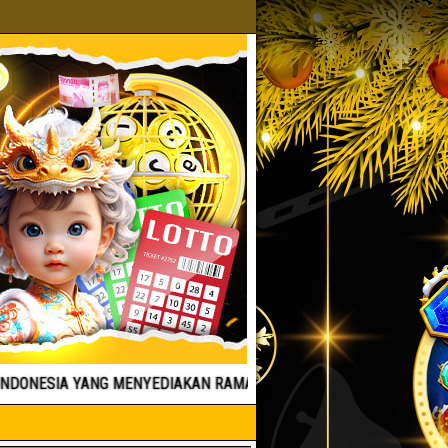
IA YANG MENYEDIAKAN RAMALAN TERJITU UNTUK SEMUA PASARAN R