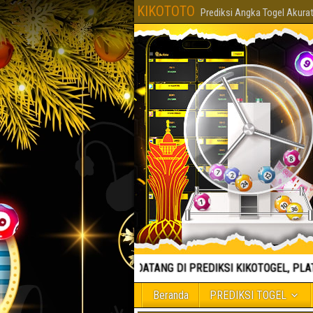
KIKOTOTO
Prediksi Angka Togel Akurat
SELAMAT DATANG DI PREDIKSI KIKOTOGEL, PLATFORM P
Beranda
PREDIKSI TOGEL