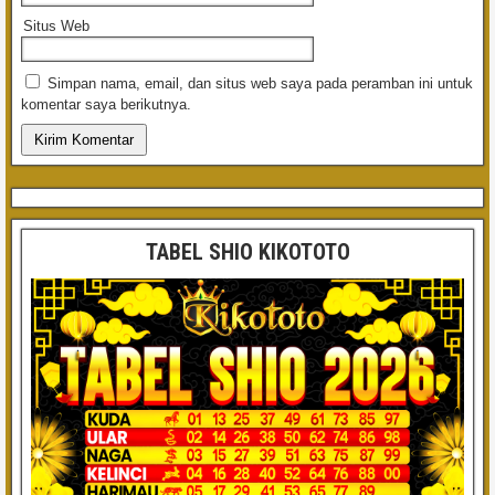
Situs Web
Simpan nama, email, dan situs web saya pada peramban ini untuk
komentar saya berikutnya.
TABEL SHIO KIKOTOTO