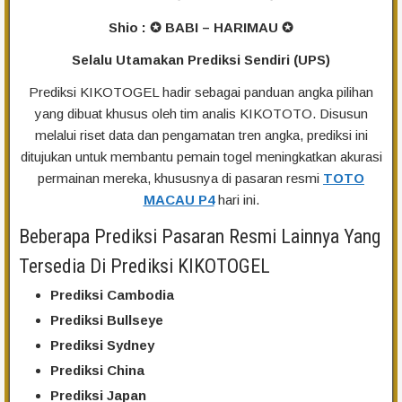
Shio : ✪ BABI – HARIMAU ✪
Selalu Utamakan Prediksi Sendiri (UPS)
Prediksi KIKOTOGEL hadir sebagai panduan angka pilihan
yang dibuat khusus oleh tim analis KIKOTOTO. Disusun
melalui riset data dan pengamatan tren angka, prediksi ini
ditujukan untuk membantu pemain togel meningkatkan akurasi
permainan mereka, khususnya di pasaran resmi
TOTO
MACAU P4
hari ini.
Beberapa Prediksi Pasaran Resmi Lainnya Yang
Tersedia Di Prediksi KIKOTOGEL
Prediksi Cambodia
Prediksi Bullseye
Prediksi Sydney
Prediksi China
Prediksi Japan