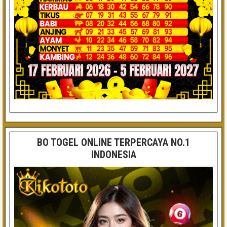
BO TOGEL ONLINE TERPERCAYA NO.1
INDONESIA