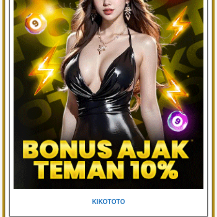
KIKOTOTO