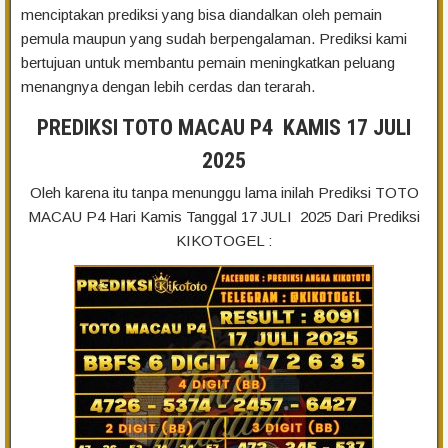
menciptakan prediksi yang bisa diandalkan oleh pemain
pemula maupun yang sudah berpengalaman. Prediksi kami
bertujuan untuk membantu pemain meningkatkan peluang
menangnya dengan lebih cerdas dan terarah.
PREDIKSI TOTO MACAU P4 KAMIS 17 JULI
2025
Oleh karena itu tanpa menunggu lama inilah Prediksi TOTO
MACAU P4 Hari Kamis Tanggal 17 JULI 2025 Dari Prediksi
KIKOTOGEL :