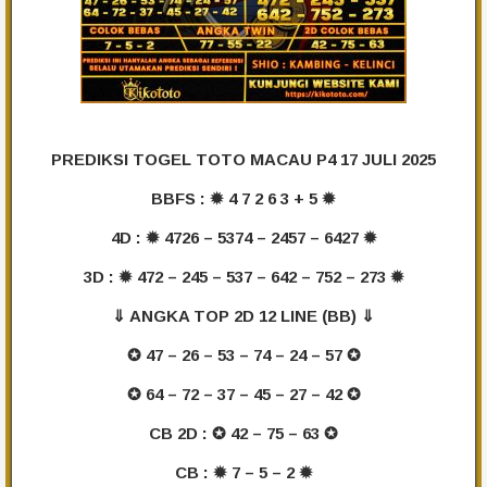
PREDIKSI TOGEL TOTO MACAU P4 17 JULI 2025
BBFS : ✹ 4 7 2 6 3 + 5 ✹
4D : ✹ 4726 – 5374 – 2457 – 6427 ✹
3D : ✹ 472 – 245 – 537 – 642 – 752 – 273 ✹
⇓ ANGKA TOP 2D 12 LINE (BB) ⇓
✪ 47 – 26 – 53 – 74 – 24 – 57 ✪
✪ 64 – 72 – 37 – 45 – 27 – 42 ✪
CB 2D : ✪ 42 – 75 – 63 ✪
CB : ✹ 7 – 5 – 2 ✹