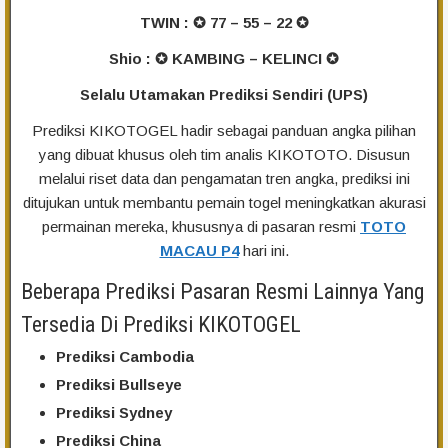
TWIN : ✪ 77 – 55 – 22 ✪
Shio : ✪ KAMBING – KELINCI ✪
Selalu Utamakan Prediksi Sendiri (UPS)
Prediksi KIKOTOGEL hadir sebagai panduan angka pilihan
yang dibuat khusus oleh tim analis KIKOTOTO. Disusun
melalui riset data dan pengamatan tren angka, prediksi ini
ditujukan untuk membantu pemain togel meningkatkan akurasi
permainan mereka, khususnya di pasaran resmi
TOTO
MACAU P4
hari ini.
Beberapa Prediksi Pasaran Resmi Lainnya Yang
Tersedia Di Prediksi KIKOTOGEL
Prediksi Cambodia
Prediksi Bullseye
Prediksi Sydney
Prediksi China