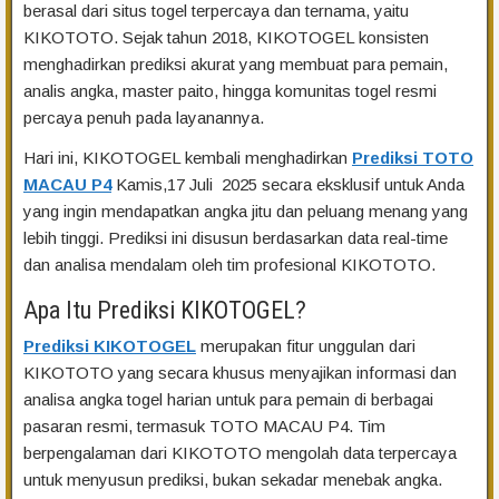
berasal dari situs togel terpercaya dan ternama, yaitu
KIKOTOTO. Sejak tahun 2018, KIKOTOGEL konsisten
menghadirkan prediksi akurat yang membuat para pemain,
analis angka, master paito, hingga komunitas togel resmi
percaya penuh pada layanannya.
Hari ini, KIKOTOGEL kembali menghadirkan
Prediksi TOTO
MACAU P4
Kamis,17 Juli 2025 secara eksklusif untuk Anda
yang ingin mendapatkan angka jitu dan peluang menang yang
lebih tinggi. Prediksi ini disusun berdasarkan data real-time
dan analisa mendalam oleh tim profesional KIKOTOTO.
Apa Itu Prediksi KIKOTOGEL?
Prediksi KIKOTOGEL
merupakan fitur unggulan dari
KIKOTOTO yang secara khusus menyajikan informasi dan
analisa angka togel harian untuk para pemain di berbagai
pasaran resmi, termasuk TOTO MACAU P4. Tim
berpengalaman dari KIKOTOTO mengolah data terpercaya
untuk menyusun prediksi, bukan sekadar menebak angka.