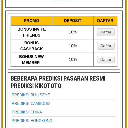
PROMO
DEPOSIT
DAFTAR
BONUS INVITE
10%
Daftar
FRIENDS
BONUS
10%
Daftar
CASHBACK
BONUS NEW
10%
Daftar
MEMBER
BEBERAPA PREDIKSI PASARAN RESMI
PREDIKSI KIKOTOTO
PREDIKSI BULLSEYE
PREDIKSI CAMBODIA
PREDIKSI CHINA
PREDIKSI HONGKONG