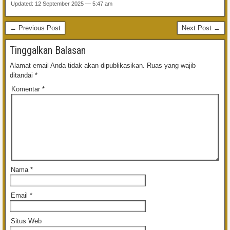
Updated: 12 September 2025 — 5:47 am
← Previous Post
Next Post →
Tinggalkan Balasan
Alamat email Anda tidak akan dipublikasikan.
Ruas yang wajib
ditandai
*
Komentar
*
Nama
*
Email
*
Situs Web