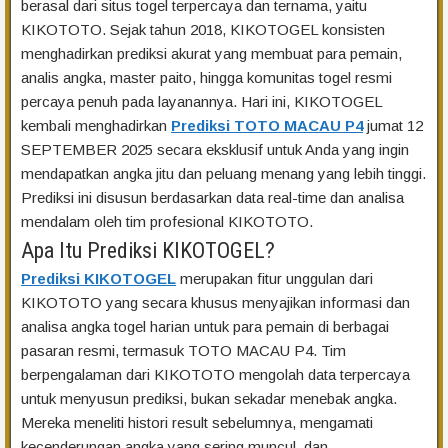
berasal dari situs togel terpercaya dan ternama, yaitu
KIKOTOTO. Sejak tahun 2018, KIKOTOGEL konsisten
menghadirkan prediksi akurat yang membuat para pemain,
analis angka, master paito, hingga komunitas togel resmi
percaya penuh pada layanannya.
Hari ini, KIKOTOGEL
kembali menghadirkan
Prediksi TOTO MACAU P4
jumat 12
SEPTEMBER 2025 secara eksklusif untuk Anda yang ingin
mendapatkan angka jitu dan peluang menang yang lebih tinggi.
Prediksi ini disusun berdasarkan data real-time dan analisa
mendalam oleh tim profesional KIKOTOTO.
Apa Itu Prediksi KIKOTOGEL?
Prediksi KIKOTOGEL
merupakan fitur unggulan dari
KIKOTOTO yang secara khusus menyajikan informasi dan
analisa angka togel harian untuk para pemain di berbagai
pasaran resmi, termasuk TOTO MACAU P4. Tim
berpengalaman dari KIKOTOTO mengolah data terpercaya
untuk menyusun prediksi, bukan sekadar menebak angka.
Mereka meneliti histori result sebelumnya, mengamati
kecenderungan angka yang sering muncul, dan