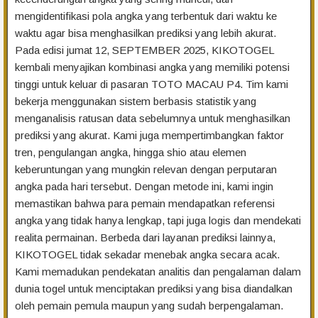
mengidentifikasi pola angka yang terbentuk dari waktu ke
waktu agar bisa menghasilkan prediksi yang lebih akurat.
Pada edisi jumat 12, SEPTEMBER 2025, KIKOTOGEL
kembali menyajikan kombinasi angka yang memiliki potensi
tinggi untuk keluar di pasaran TOTO MACAU P4. Tim kami
bekerja menggunakan sistem berbasis statistik yang
menganalisis ratusan data sebelumnya untuk menghasilkan
prediksi yang akurat. Kami juga mempertimbangkan faktor
tren, pengulangan angka, hingga shio atau elemen
keberuntungan yang mungkin relevan dengan perputaran
angka pada hari tersebut. Dengan metode ini, kami ingin
memastikan bahwa para pemain mendapatkan referensi
angka yang tidak hanya lengkap, tapi juga logis dan mendekati
realita permainan.
Berbeda dari layanan prediksi lainnya,
KIKOTOGEL tidak sekadar menebak angka secara acak.
Kami memadukan pendekatan analitis dan pengalaman dalam
dunia togel untuk menciptakan prediksi yang bisa diandalkan
oleh pemain pemula maupun yang sudah berpengalaman.