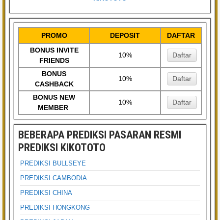
PROMO
DEPOSIT
DAFTAR
BONUS INVITE
10%
Daftar
FRIENDS
BONUS
10%
Daftar
CASHBACK
BONUS NEW
10%
Daftar
MEMBER
BEBERAPA PREDIKSI PASARAN RESMI
PREDIKSI KIKOTOTO
PREDIKSI BULLSEYE
PREDIKSI CAMBODIA
PREDIKSI CHINA
PREDIKSI HONGKONG