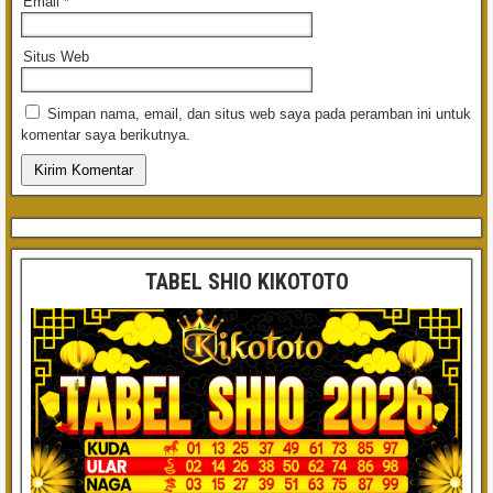
Email
*
Situs Web
Simpan nama, email, dan situs web saya pada peramban ini untuk
komentar saya berikutnya.
TABEL SHIO KIKOTOTO