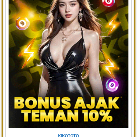
KIKOTOTO