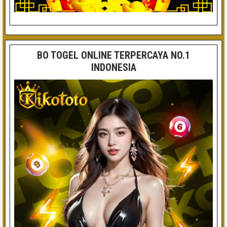
BO TOGEL ONLINE TERPERCAYA NO.1
INDONESIA