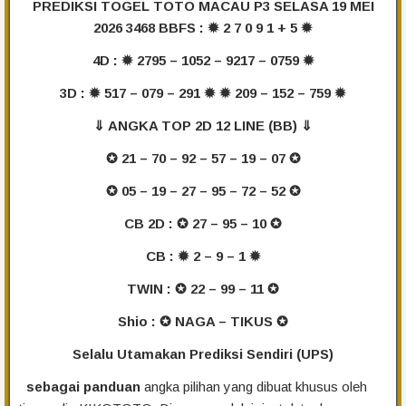
PREDIKSI TOGEL TOTO MACAU P3 SELASA 19 MEI
2026
3468
BBFS : ✹ 2 7 0 9 1 + 5 ✹
4D : ✹ 2795 – 1052 – 9217 – 0759 ✹
3D : ✹ 517 – 079 – 291 ✹
✹ 209 – 152 – 759 ✹
⇓ ANGKA TOP 2D 12 LINE (BB) ⇓
✪ 21 – 70 – 92 – 57 – 19 – 07 ✪
✪ 05 – 19 – 27 – 95 – 72 – 52 ✪
CB 2D : ✪ 27 – 95 – 10 ✪
CB : ✹ 2 – 9 – 1 ✹
TWIN : ✪ 22 – 99 – 11 ✪
Shio : ✪ NAGA – TIKUS ✪
Selalu Utamakan Prediksi Sendiri (UPS)
sebagai panduan
angka pilihan yang dibuat khusus oleh