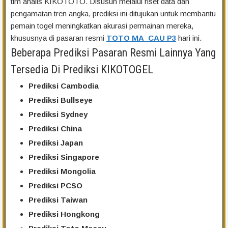
tim analis KIKOTOTO. Disusun melalui riset data dan
pengamatan tren angka, prediksi ini ditujukan untuk membantu
pemain togel meningkatkan akurasi permainan mereka,
khususnya di pasaran resmi
TOTO MA CAU P3
hari ini.
Beberapa Prediksi Pasaran Resmi Lainnya Yang
Tersedia Di Prediksi KIKOTOGEL
Prediksi Cambodia
Prediksi Bullseye
Prediksi Sydney
Prediksi China
Prediksi Japan
Prediksi Singapore
Prediksi Mongolia
Prediksi PCSO
Prediksi Taiwan
Prediksi Hongkong