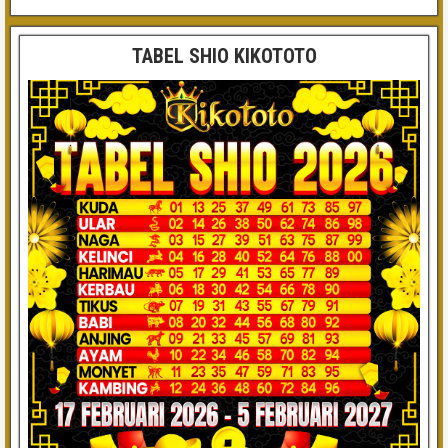
TABEL SHIO KIKOTOTO