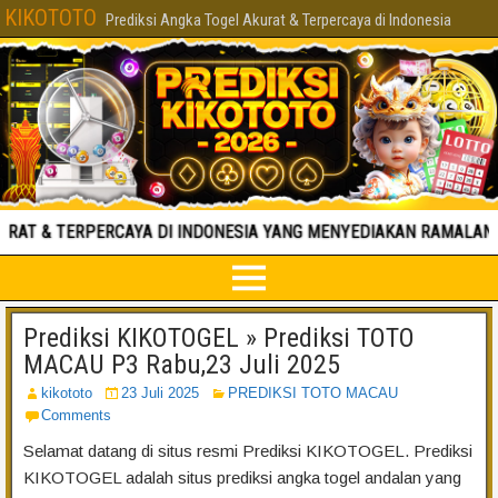
KIKOTOTO
Prediksi Angka Togel Akurat & Terpercaya di Indonesia
T & TERPERCAYA DI INDONESIA YANG MENYEDIAKAN RAMALAN TERJ
Prediksi KIKOTOGEL » Prediksi TOTO
MACAU P3 Rabu,23 Juli 2025
kikototo
23 Juli 2025
PREDIKSI TOTO MACAU
Comments
Selamat datang di situs resmi Prediksi KIKOTOGEL. Prediksi
KIKOTOGEL adalah situs prediksi angka togel andalan yang