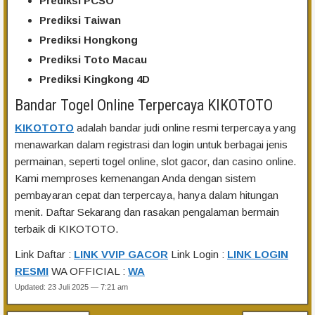
Prediksi PCSO
Prediksi Taiwan
Prediksi Hongkong
Prediksi Toto Macau
Prediksi Kingkong 4D
Bandar Togel Online Terpercaya KIKOTOTO
KIKOTOTO
adalah bandar judi online resmi terpercaya yang
menawarkan dalam registrasi dan login untuk berbagai jenis
permainan, seperti togel online, slot gacor, dan casino online.
Kami memproses kemenangan Anda dengan sistem
pembayaran cepat dan terpercaya, hanya dalam hitungan
menit. Daftar Sekarang dan rasakan pengalaman bermain
terbaik di KIKOTOTO.
Link Daftar :
LINK VVIP GACOR
Link Login :
LINK LOGIN
RESMI
WA OFFICIAL :
WA
Updated: 23 Juli 2025 — 7:21 am