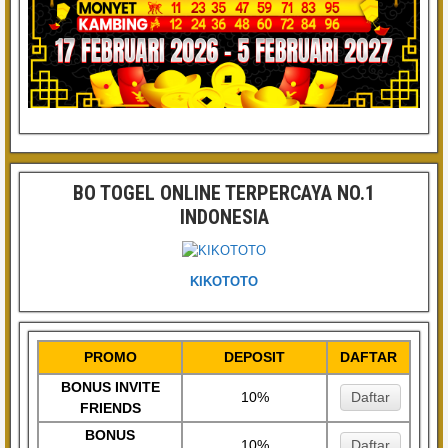
BO TOGEL ONLINE TERPERCAYA NO.1
INDONESIA
KIKOTOTO
PROMO
DEPOSIT
DAFTAR
BONUS INVITE
10%
Daftar
FRIENDS
BONUS
10%
Daftar