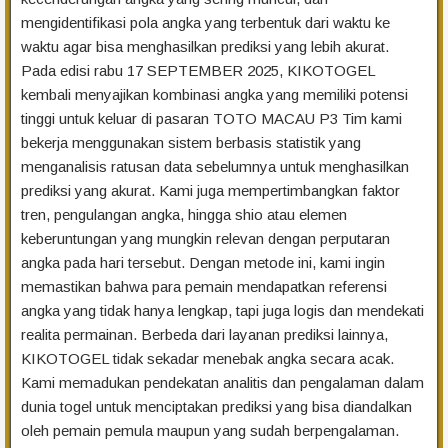
mengidentifikasi pola angka yang terbentuk dari waktu ke
waktu agar bisa menghasilkan prediksi yang lebih akurat.
Pada edisi rabu 17 SEPTEMBER 2025, KIKOTOGEL
kembali menyajikan kombinasi angka yang memiliki potensi
tinggi untuk keluar di pasaran TOTO MACAU P3 Tim kami
bekerja menggunakan sistem berbasis statistik yang
menganalisis ratusan data sebelumnya untuk menghasilkan
prediksi yang akurat. Kami juga mempertimbangkan faktor
tren, pengulangan angka, hingga shio atau elemen
keberuntungan yang mungkin relevan dengan perputaran
angka pada hari tersebut. Dengan metode ini, kami ingin
memastikan bahwa para pemain mendapatkan referensi
angka yang tidak hanya lengkap, tapi juga logis dan mendekati
realita permainan.
Berbeda dari layanan prediksi lainnya,
KIKOTOGEL tidak sekadar menebak angka secara acak.
Kami memadukan pendekatan analitis dan pengalaman dalam
dunia togel untuk menciptakan prediksi yang bisa diandalkan
oleh pemain pemula maupun yang sudah berpengalaman.