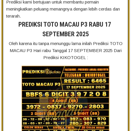
Prediksi kami bertujuan untuk membantu pemain
meningkatkan peluang menangnya dengan lebih cerdas dan
terarah.
PREDIKSI TOTO MACAU P3 RABU 17
SEPTEMBER 2025
Oleh karena itu tanpa menunggu lama inilah Prediksi TOTO
MACAU P3 Hari rabu Tanggal 17 SEPTEMBER 2025 Dari
Prediksi KIKOTOGEL :