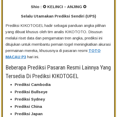
Shio : ✪ KELINCI – ANJING ✪
Selalu Utamakan Prediksi Sendiri (UPS)
Prediksi KIKOTOGEL hadir sebagai panduan angka pilihan
yang dibuat khusus oleh tim analis KIKOTOTO. Disusun
melalui riset data dan pengamatan tren angka, prediksi ini
ditujukan untuk membantu pemain togel meningkatkan akurasi
permainan mereka, khususnya di pasaran resmi
TOTO
MACAU P3
hari ini.
Beberapa Prediksi Pasaran Resmi Lainnya Yang
Tersedia Di Prediksi KIKOTOGEL
Prediksi Cambodia
Prediksi Bullseye
Prediksi Sydney
Prediksi China
Prediksi Japan