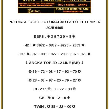
PREDIKSI TOGEL TOTOMACAU P3 17 SEPTEMBER
2025
6465
BBFS : ✹ 3 9 7 2 0 + 8 ✹
4D : ✹ 3972 – 0837 – 9270 – 2803 ✹
3D : ✹ 397 – 083 – 927 – 280 – 307 – 829 ✹
⇓ ANGKA TOP 2D 12 LINE (BB) ⇓
✪ 39 – 72 – 08 – 37 – 92 – 70 ✪
✪ 28 – 03 – 97 – 20 – 79 – 27 ✪
CB 2D : ✪ 39 – 72 – 08 ✪
CB : ✹ 8 – 2 – 0 ✹
TWIN : ✪ 88 – 22 – 00 ✪