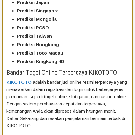
Prediksi Japan
Prediksi Singapore
Prediksi Mongolia
Prediksi PCSO
Prediksi Taiwan
Prediksi Hongkong
Prediksi Toto Macau
Prediksi Kingkong 4D
Bandar Togel Online Terpercaya KIKOTOTO
KIKOTOTO
adalah bandar judi online resmi terpercaya yang
menawarkan dalam registrasi dan login untuk berbagai jenis
permainan, seperti togel online, slot gacor, dan casino online.
Dengan sistem pembayaran cepat dan terpercaya,
kemenangan Anda akan diproses dalam hitungan menit.
Daftar Sekarang dan rasakan pengalaman bermain terbaik di
KIKOTOTO.