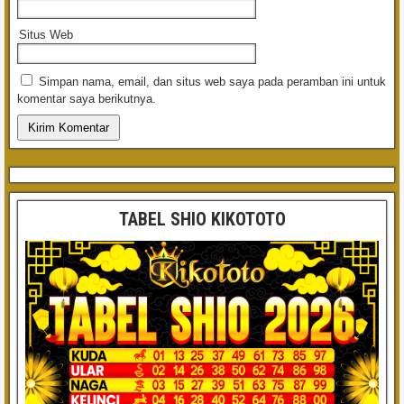
Situs Web
Simpan nama, email, dan situs web saya pada peramban ini untuk
komentar saya berikutnya.
TABEL SHIO KIKOTOTO