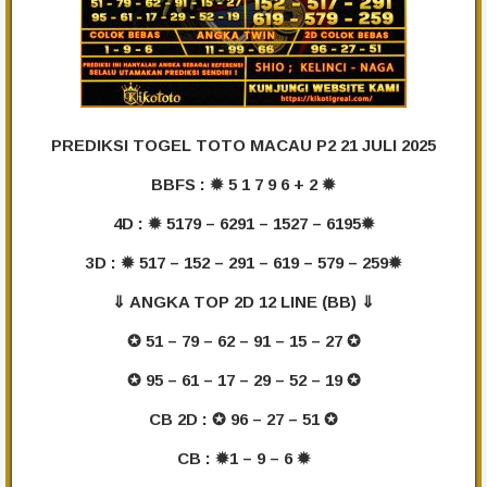
PREDIKSI TOGEL TOTO MACAU P2 21 JULI 2025
BBFS : ✹ 5 1 7 9 6 + 2 ✹
4D : ✹ 5179 – 6291 – 1527 – 6195✹
3D : ✹ 517 – 152 – 291 – 619 – 579 – 259✹
⇓ ANGKA TOP 2D 12 LINE (BB) ⇓
✪ 51 – 79 – 62 – 91 – 15 – 27 ✪
✪ 95 – 61 – 17 – 29 – 52 – 19 ✪
CB 2D : ✪ 96 – 27 – 51 ✪
CB : ✹1 – 9 – 6 ✹