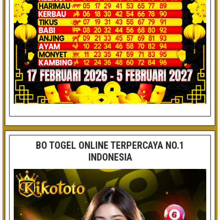
BO TOGEL ONLINE TERPERCAYA NO.1
INDONESIA