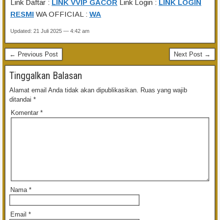
Link Daftar :
LINK VVIP GACOR
Link Login :
LINK LOGIN
RESMI
WA OFFICIAL :
WA
Updated: 21 Juli 2025 — 4:42 am
← Previous Post
Next Post →
Tinggalkan Balasan
Alamat email Anda tidak akan dipublikasikan.
Ruas yang wajib
ditandai
*
Komentar
*
Nama
*
Email
*