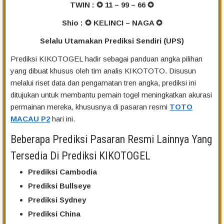
TWIN : ✪ 11 – 99 – 66 ✪
Shio : ✪ KELINCI – NAGA ✪
Selalu Utamakan Prediksi Sendiri (UPS)
Prediksi KIKOTOGEL hadir sebagai panduan angka pilihan
yang dibuat khusus oleh tim analis KIKOTOTO. Disusun
melalui riset data dan pengamatan tren angka, prediksi ini
ditujukan untuk membantu pemain togel meningkatkan akurasi
permainan mereka, khususnya di pasaran resmi
TOTO
MACAU P2
hari ini.
Beberapa Prediksi Pasaran Resmi Lainnya Yang
Tersedia Di Prediksi KIKOTOGEL
Prediksi Cambodia
Prediksi Bullseye
Prediksi Sydney
Prediksi China