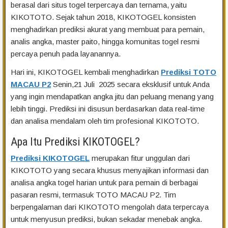
berasal dari situs togel terpercaya dan ternama, yaitu
KIKOTOTO. Sejak tahun 2018, KIKOTOGEL konsisten
menghadirkan prediksi akurat yang membuat para pemain,
analis angka, master paito, hingga komunitas togel resmi
percaya penuh pada layanannya.
Hari ini, KIKOTOGEL kembali menghadirkan
Prediksi TOTO
MACAU P2
Senin,21 Juli 2025 secara eksklusif untuk Anda
yang ingin mendapatkan angka jitu dan peluang menang yang
lebih tinggi. Prediksi ini disusun berdasarkan data real-time
dan analisa mendalam oleh tim profesional KIKOTOTO.
Apa Itu Prediksi KIKOTOGEL?
Prediksi KIKOTOGEL
merupakan fitur unggulan dari
KIKOTOTO yang secara khusus menyajikan informasi dan
analisa angka togel harian untuk para pemain di berbagai
pasaran resmi, termasuk TOTO MACAU P2. Tim
berpengalaman dari KIKOTOTO mengolah data terpercaya
untuk menyusun prediksi, bukan sekadar menebak angka.