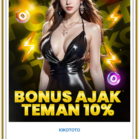
KIKOTOTO