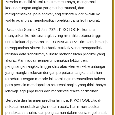
Mereka meneliti histori result sebelumnya, mengamati
kecenderungan angka yang sering muncul, dan
mengidentifikasi pola angka yang terbentuk dari waktu ke
waktu agar bisa menghasilkan prediksi yang lebih akurat.
Pada edisi Senin, 30 Juni 2025, KIKOTOGEL kembali
menyajikan kombinasi angka yang memiliki potensi tinggi
untuk keluar di pasaran TOTO MACAU P2. Tim kami bekerja
menggunakan sistem berbasis statistik yang menganalisis
ratusan data sebelumnya untuk menghasilkan prediksi yang
akurat. Kami juga mempertimbangkan faktor tren,
pengulangan angka, hingga shio atau elemen keberuntungan
yang mungkin relevan dengan perputaran angka pada hari
tersebut. Dengan metode ini, kami ingin memastikan bahwa
para pemain mendapatkan referensi angka yang tidak hanya
lengkap, tapi juga logis dan mendekati realita permainan.
Berbeda dari layanan prediksi lainnya, KIKOTOGEL tidak
sekadar menebak angka secara acak. Kami memadukan
pendekatan analitis dan pengalaman dalam dunia togel untuk