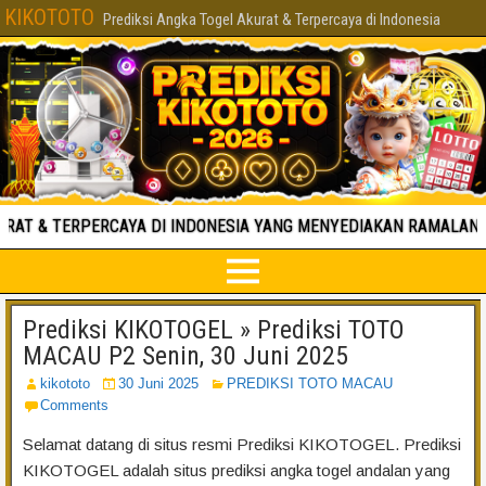
KIKOTOTO
Prediksi Angka Togel Akurat & Terpercaya di Indonesia
& TERPERCAYA DI INDONESIA YANG MENYEDIAKAN RAMALAN TERJIT
Prediksi KIKOTOGEL » Prediksi TOTO
MACAU P2 Senin, 30 Juni 2025
kikototo
30 Juni 2025
PREDIKSI TOTO MACAU
Comments
Selamat datang di situs resmi Prediksi KIKOTOGEL. Prediksi
KIKOTOGEL adalah situs prediksi angka togel andalan yang