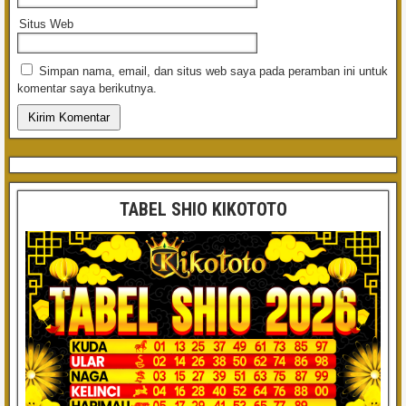
Situs Web
Simpan nama, email, dan situs web saya pada peramban ini untuk
komentar saya berikutnya.
TABEL SHIO KIKOTOTO