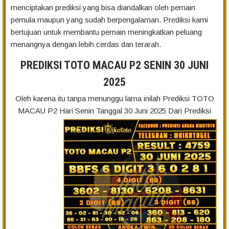
menciptakan prediksi yang bisa diandalkan oleh pemain
pemula maupun yang sudah berpengalaman. Prediksi kami
bertujuan untuk membantu pemain meningkatkan peluang
menangnya dengan lebih cerdas dan terarah.
PREDIKSI TOTO MACAU P2 SENIN 30 JUNI
2025
Oleh karena itu tanpa menunggu lama inilah Prediksi TOTO
MACAU P2 Hari Senin Tanggal 30 Juni 2025 Dari Prediksi