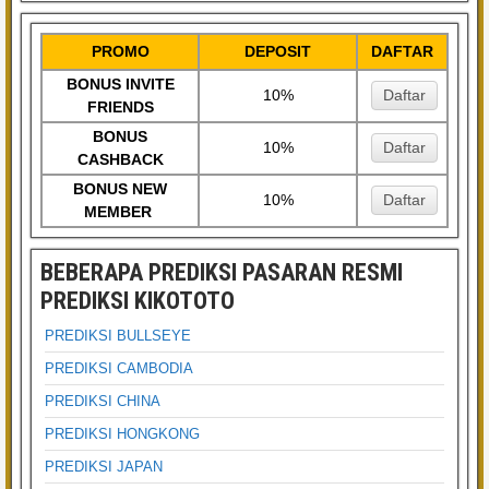
PROMO
DEPOSIT
DAFTAR
BONUS INVITE
10%
Daftar
FRIENDS
BONUS
10%
Daftar
CASHBACK
BONUS NEW
10%
Daftar
MEMBER
BEBERAPA PREDIKSI PASARAN RESMI
PREDIKSI KIKOTOTO
PREDIKSI BULLSEYE
PREDIKSI CAMBODIA
PREDIKSI CHINA
PREDIKSI HONGKONG
PREDIKSI JAPAN