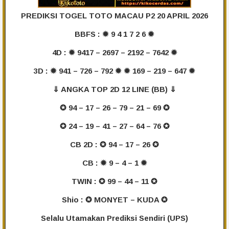
PREDIKSI TOGEL TOTO MACAU P2 20 APRIL 2026
BBFS : ✹ 9 4 1 7 2 6 ✹
4D : ✹ 9417 – 2697 – 2192 – 7642 ✹
3D : ✹ 941 – 726 – 792 ✹
✹ 169 – 219 – 647 ✹
⇓ ANGKA TOP 2D 12 LINE (BB) ⇓
✪ 94 – 17 – 26 – 79 – 21 – 69 ✪
✪ 24 – 19 – 41 – 27 – 64 – 76 ✪
CB 2D : ✪ 94 – 17 – 26 ✪
CB : ✹ 9 – 4 – 1 ✹
TWIN : ✪ 99 – 44 – 11 ✪
Shio : ✪ MONYET – KUDA ✪
Selalu Utamakan Prediksi Sendiri (UPS)