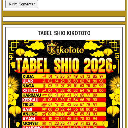
TABEL SHIO KIKOTOTO