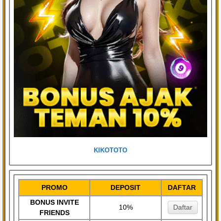
KIKOTOTO
PROMO
DEPOSIT
DAFTAR
BONUS INVITE
10%
Daftar
FRIENDS