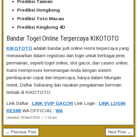
Prediksi Taiwan
Prediksi Hongkong
Prediksi Toto Macau
Prediksi Kingkong 4D
Bandar Togel Online Terpercaya KIKOTOTO
KIKOTOTO
adalah bandar judi online resmi terpercaya yang
menawarkan dalam registrasi dan login untuk berbagai jenis
permainan, seperti togel online, slot gacor, dan casino online.
Kami memproses kemenangan Anda dengan sistem
pembayaran cepat dan terpercaya, hanya dalam hitungan
menit. Daftar Sekarang dan rasakan pengalaman bermain
terbaik di KIKOTOTO.
Link Daftar :
LINK VVIP GACOR
Link Login :
LINK LOGIN
RESMI
WA OFFICIAL :
WA
Updated: 20 April 2026 — 7:18 am
← Previous Post
Next Post →