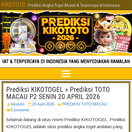
KIKOTOTO
Prediksi Angka Togel Akurat & Terpercaya di Indonesia
& TERPERCAYA DI INDONESIA YANG MENYEDIAKAN RAMALAN TERJIT
Prediksi KIKOTOGEL » Prediksi TOTO
MACAU P2 SENIN 20 APRIL 2026
kikototo
20 April 2026
PREDIKSI TOTO MACAU
Comments
Selamat datang di situs resmi Prediksi KIKOTOGEL. Prediksi
KIKOTOGEL adalah situs prediksi angka togel andalan yang