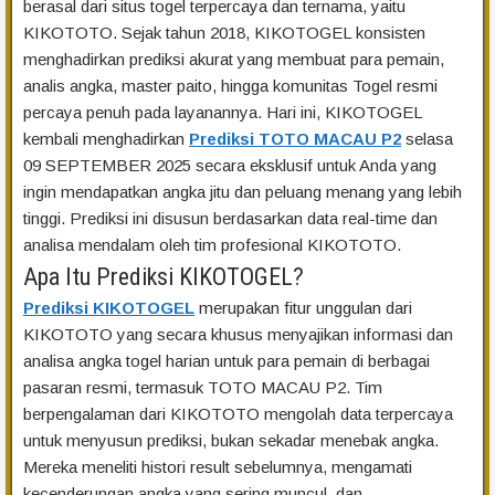
berasal dari situs togel terpercaya dan ternama, yaitu
KIKOTOTO. Sejak tahun 2018, KIKOTOGEL konsisten
menghadirkan prediksi akurat yang membuat para pemain,
analis angka, master paito, hingga komunitas Togel resmi
percaya penuh pada layanannya.
Hari ini, KIKOTOGEL
kembali menghadirkan
Prediksi TOTO MACAU P2
selasa
09 SEPTEMBER 2025 secara eksklusif untuk Anda yang
ingin mendapatkan angka jitu dan peluang menang yang lebih
tinggi. Prediksi ini disusun berdasarkan data real-time dan
analisa mendalam oleh tim profesional KIKOTOTO.
Apa Itu Prediksi KIKOTOGEL?
Prediksi KIKOTOGEL
merupakan fitur unggulan dari
KIKOTOTO yang secara khusus menyajikan informasi dan
analisa angka togel harian untuk para pemain di berbagai
pasaran resmi, termasuk TOTO MACAU P2. Tim
berpengalaman dari KIKOTOTO mengolah data terpercaya
untuk menyusun prediksi, bukan sekadar menebak angka.
Mereka meneliti histori result sebelumnya, mengamati
kecenderungan angka yang sering muncul, dan