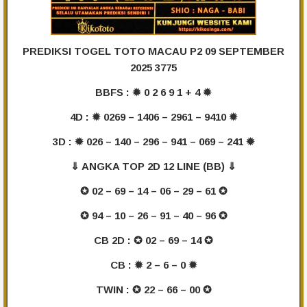
PREDIKSI TOGEL TOTO MACAU P2 09 SEPTEMBER
2025
3775
BBFS : ✹ 0 2 6 9 1 + 4 ✹
4D : ✹ 0269 – 1406 – 2961 – 9410 ✹
3D : ✹ 026 – 140 – 296 – 941 – 069 – 241 ✹
⇓ ANGKA TOP 2D 12 LINE (BB) ⇓
✪ 02 – 69 – 14 – 06 – 29 – 61 ✪
✪ 94 – 10 – 26 – 91 – 40 – 96 ✪
CB 2D : ✪ 02 – 69 – 14 ✪
CB : ✹ 2 – 6 – 0 ✹
TWIN : ✪ 22 – 66 – 00 ✪