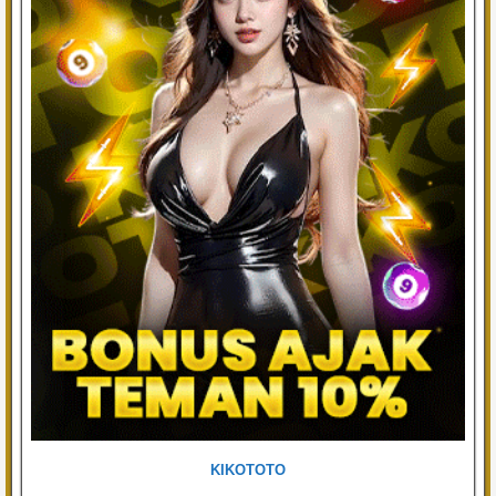
KIKOTOTO