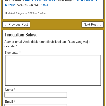
RESMI
WA OFFICIAL :
WA
Updated: 2 Agustus 2025 — 6:40 am
← Previous Post
Next Post →
Tinggalkan Balasan
Alamat email Anda tidak akan dipublikasikan.
Ruas yang wajib
ditandai
*
Komentar
*
Nama
*
Email
*