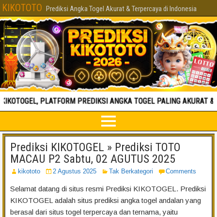
KIKOTOTO
Prediksi Angka Togel Akurat & Terpercaya di Indonesia
TOGEL, PLATFORM PREDIKSI ANGKA TOGEL PALING AKURAT & TERP
Prediksi KIKOTOGEL » Prediksi TOTO
MACAU P2 Sabtu, 02 AGUTUS 2025
kikototo
2 Agustus 2025
Tak Berkategori
Comments
Selamat datang di situs resmi Prediksi KIKOTOGEL. Prediksi
KIKOTOGEL adalah situs prediksi angka togel andalan yang
berasal dari situs togel terpercaya dan ternama, yaitu