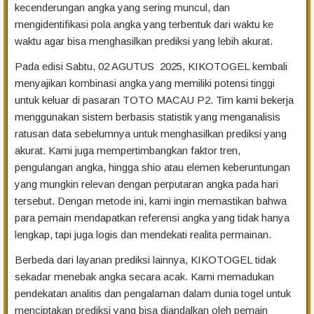
kecenderungan angka yang sering muncul, dan
mengidentifikasi pola angka yang terbentuk dari waktu ke
waktu agar bisa menghasilkan prediksi yang lebih akurat.
Pada edisi Sabtu, 02 AGUTUS 2025, KIKOTOGEL kembali
menyajikan kombinasi angka yang memiliki potensi tinggi
untuk keluar di pasaran TOTO MACAU P2. Tim kami bekerja
menggunakan sistem berbasis statistik yang menganalisis
ratusan data sebelumnya untuk menghasilkan prediksi yang
akurat. Kami juga mempertimbangkan faktor tren,
pengulangan angka, hingga shio atau elemen keberuntungan
yang mungkin relevan dengan perputaran angka pada hari
tersebut. Dengan metode ini, kami ingin memastikan bahwa
para pemain mendapatkan referensi angka yang tidak hanya
lengkap, tapi juga logis dan mendekati realita permainan.
Berbeda dari layanan prediksi lainnya, KIKOTOGEL tidak
sekadar menebak angka secara acak. Kami memadukan
pendekatan analitis dan pengalaman dalam dunia togel untuk
menciptakan prediksi yang bisa diandalkan oleh pemain