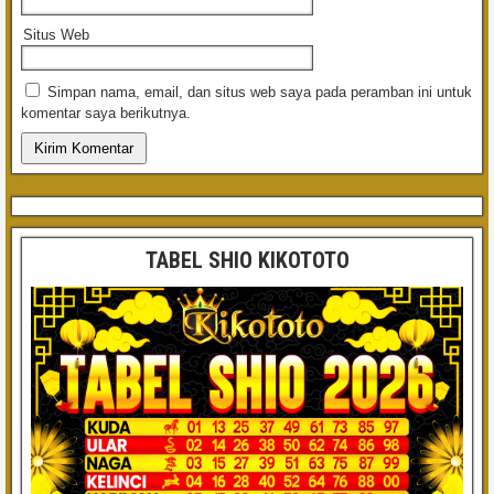
Situs Web
Simpan nama, email, dan situs web saya pada peramban ini untuk
komentar saya berikutnya.
TABEL SHIO KIKOTOTO