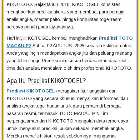
KIKOTOTO. Sejak tahun 2018, KIKOTOGEL konsisten
menghadirkan prediksi akurat yang membuat para pemain,
analis angka, master paito, hingga komunitas togel resmi
percaya penuh pada layanannya.
Hari ini, KIKOTOGEL kembali menghadirkan
Prediksi TOTO
MACAU P2
Sabtu, 02 AGUTUS 2025 secara eksklusif untuk
Anda yang ingin mendapatkan angka jitu dan peluang menang
yang lebih tinggi. Prediksi ini disusun berdasarkan data real-
time dan analisa mendalam oleh tim profesional KIKOTOTO.
Apa Itu Prediksi KIKOTOGEL?
Prediksi KIKOTOGEL
merupakan fitur unggulan dari
KIKOTOTO yang secara khusus menyajikan informasi dan
analisa angka togel harian untuk para pemain di berbagai
pasaran resmi, termasuk TOTO MACAU P2. Tim
berpengalaman dari KIKOTOTO mengolah data terpercaya
untuk menyusun prediksi, bukan sekadar menebak angka.
Mereka meneliti histori result sebelumnya, mengamati