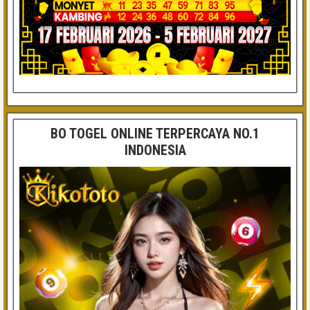
BO TOGEL ONLINE TERPERCAYA NO.1
INDONESIA