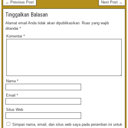
← Previous Post
Next Post →
Tinggalkan Balasan
Alamat email Anda tidak akan dipublikasikan.
Ruas yang wajib
ditandai
*
Komentar
*
Nama
*
Email
*
Situs Web
Simpan nama, email, dan situs web saya pada peramban ini untuk