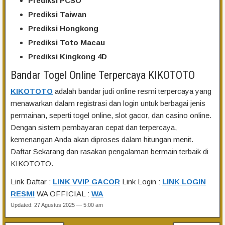
Prediksi PCSO
Prediksi Taiwan
Prediksi Hongkong
Prediksi Toto Macau
Prediksi Kingkong 4D
Bandar Togel Online Terpercaya KIKOTOTO
KIKOTOTO
adalah bandar judi online resmi terpercaya yang
menawarkan dalam registrasi dan login untuk berbagai jenis
permainan, seperti togel online, slot gacor, dan casino online.
Dengan sistem pembayaran cepat dan terpercaya,
kemenangan Anda akan diproses dalam hitungan menit.
Daftar Sekarang dan rasakan pengalaman bermain terbaik di
KIKOTOTO.
Link Daftar :
LINK VVIP GACOR
Link Login :
LINK LOGIN
RESMI
WA OFFICIAL :
WA
Updated: 27 Agustus 2025 — 5:00 am