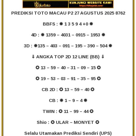
PREDIKSI TOTO MACAU P2 27 AGUSTUS 2025
8762
BBFS : ✹ 1 3 5 9 4 +0 ✹
4D : ✹ 1359 – 4031 – 0915 – 1953 ✹
3D : ✹135 – 403 – 091 – 195 – 390 – 504 ✹
⇓ ANGKA TOP 2D 12 LINE (BB) ⇓
✪ 13 – 59 – 40 – 31 – 09 – 15 ✪
✪ 19 – 53 – 03 – 91 – 35 – 95 ✪
CB 2D : ✪ 13 – 59 – 40 ✪
CB : ✹ 1 – 9 – 4 ✹
TWIN : ✪ 11 – 99 – 44 ✪
Shio : ✪ ULAR – MONYET ✪
Selalu Utamakan Prediksi Sendiri (UPS)