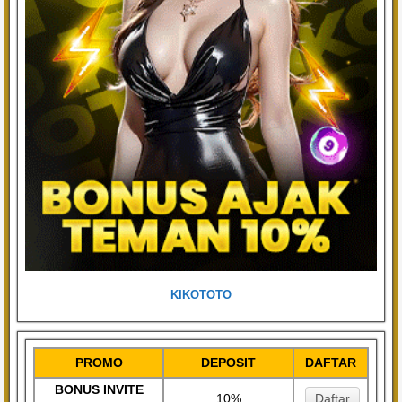
KIKOTOTO
PROMO
DEPOSIT
DAFTAR
BONUS INVITE
10%
Daftar