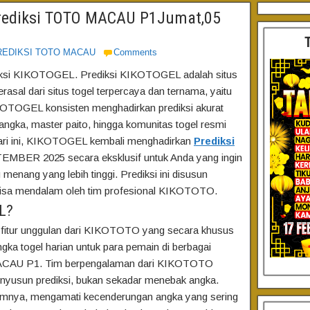
Prediksi TOTO MACAU P1Jumat,05
REDIKSI TOTO MACAU
Comments
ediksi KIKOTOGEL. Prediksi KIKOTOGEL adalah situs
rasal dari situs togel terpercaya dan ternama, yaitu
TOGEL konsisten menghadirkan prediksi akurat
ngka, master paito, hingga komunitas togel resmi
ri ini, KIKOTOGEL kembali menghadirkan
Prediksi
MBER 2025 secara eksklusif untuk Anda yang ingin
menang yang lebih tinggi. Prediksi ini disusun
alisa mendalam oleh tim profesional KIKOTOTO.
EL?
fitur unggulan dari KIKOTOTO yang secara khusus
gka togel harian untuk para pemain di berbagai
ACAU P1. Tim berpengalaman dari KIKOTOTO
nyusun prediksi, bukan sekadar menebak angka.
elumnya, mengamati kecenderungan angka yang sering