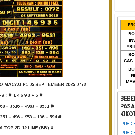
PR
BO
IN
FRI
BO
CAS
BO
N
ME
O MACAU P1 05 SEPTEMBER 2025
0772
S : ✹ 1 4 6 9 3 + 5 ✹
BEBE
PASA
469 – 3516 – 4963 – 9531 ✹
KIKO
 351 – 496 – 953 – 136 – 594 ✹
PREDI
 TOP 2D 12 LINE (BB) ⇓
PREDI