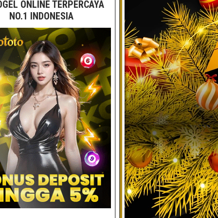
OGEL ONLINE TERPERCAYA
NO.1 INDONESIA