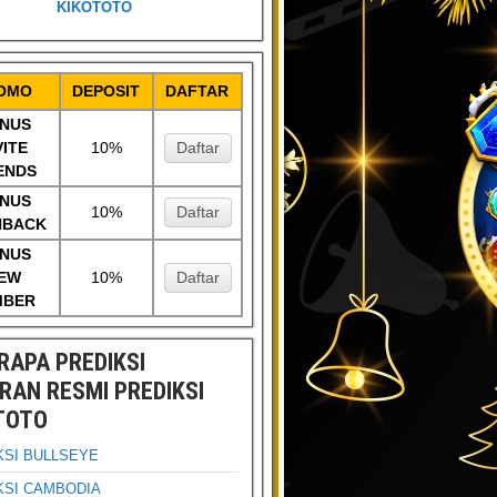
KIKOTOTO
OMO
DEPOSIT
DAFTAR
NUS
VITE
10%
Daftar
ENDS
NUS
10%
Daftar
HBACK
NUS
EW
10%
Daftar
MBER
RAPA PREDIKSI
RAN RESMI PREDIKSI
TOTO
KSI BULLSEYE
KSI CAMBODIA