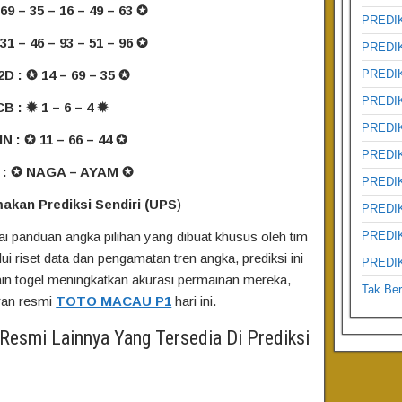
69 – 35 – 16 – 49 – 63 ✪
PREDIK
31 – 46 – 93 – 51 – 96 ✪
PREDI
D : ✪ 14 – 69 – 35 ✪
PREDI
PREDI
CB : ✹ 1 – 6 – 4 ✹
PREDI
N : ✪ 11 – 66 – 44 ✪
PREDI
 : ✪ NAGA – AYAM ✪
PREDI
akan Prediksi Sendiri (UPS
)
PREDI
 panduan angka pilihan yang dibuat khusus oleh tim
PREDI
 riset data dan pengamatan tren angka, prediksi ini
PREDI
in togel meningkatkan akurasi permainan mereka,
Tak Ber
ran resmi
TOTO MACAU P1
hari ini.
Resmi Lainnya Yang Tersedia Di Prediksi