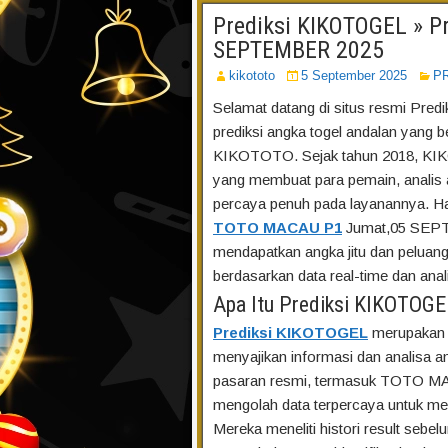
Prediksi KIKOTOGEL » 
SEPTEMBER 2025
kikototo
5 September 2025
P
Selamat datang di situs resmi Pr
prediksi angka togel andalan yang be
KIKOTOTO. Sejak tahun 2018, KIKO
yang membuat para pemain, analis a
percaya penuh pada layanannya.
Ha
TOTO MACAU P1
Jumat,05 SEPTE
mendapatkan angka jitu dan peluang 
berdasarkan data real-time dan an
Apa Itu Prediksi KIKOTOG
Prediksi KIKOTOGEL
merupakan 
menyajikan informasi dan analisa an
pasaran resmi, termasuk TOTO M
mengolah data terpercaya untuk me
Mereka meneliti histori result seb