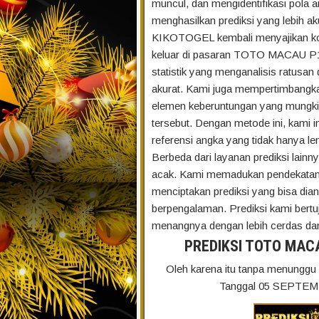
muncul, dan mengidentifikasi pola a
menghasilkan prediksi yang lebih ak
KIKOTOGEL kembali menyajikan komb
keluar di pasaran TOTO MACAU P1.
statistik yang menganalisis ratusa
akurat. Kami juga mempertimbangkan
elemen keberuntungan yang mungkin
tersebut. Dengan metode ini, kami
referensi angka yang tidak hanya len
Berbeda dari layanan prediksi lai
acak. Kami memadukan pendekatan a
menciptakan prediksi yang bisa di
berpengalaman. Prediksi kami bert
menangnya dengan lebih cerdas dan
PREDIKSI TOTO MAC
Oleh karena itu tanpa menungg
Tanggal 05 SEPTEMB