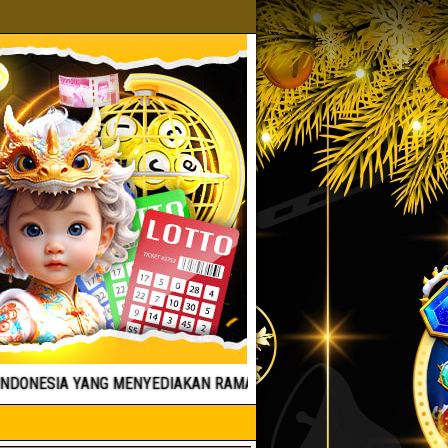
 YANG MENYEDIAKAN RAMALAN TERJITU UNTUK SEMUA PASARAN RES