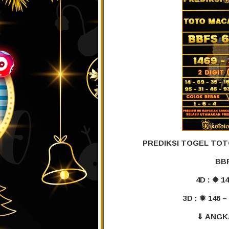
PREDIKSI TOGEL TOT
BBF
4D : ✹ 1
3D : ✹ 146 –
⇓ ANGKA