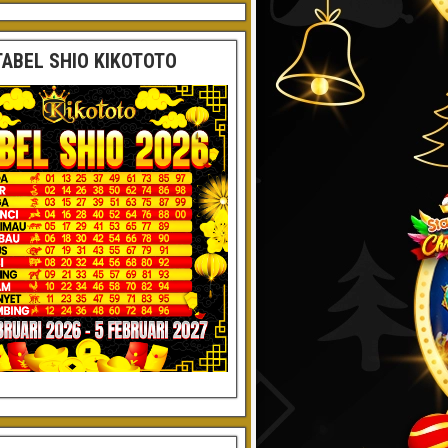
TABEL SHIO KIKOTOTO