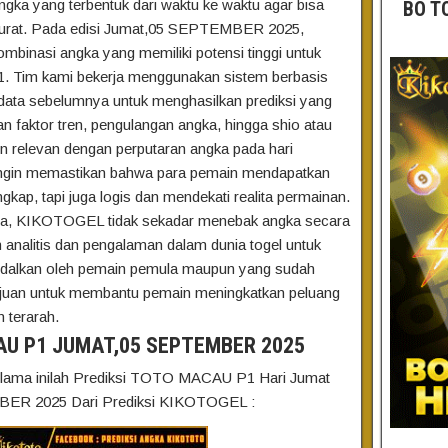
ngka yang terbentuk dari waktu ke waktu agar bisa
BO T
urat.
Pada edisi Jumat,05 SEPTEMBER 2025,
inasi angka yang memiliki potensi tinggi untuk
 Tim kami bekerja menggunakan sistem berbasis
n data sebelumnya untuk menghasilkan prediksi yang
 faktor tren, pengulangan angka, hingga shio atau
 relevan dengan perputaran angka pada hari
 ingin memastikan bahwa para pemain mendapatkan
gkap, tapi juga logis dan mendekati realita permainan.
nnya, KIKOTOGEL tidak sekadar menebak angka secara
nalitis dan pengalaman dalam dunia togel untuk
andalkan oleh pemain pemula maupun yang sudah
ujuan untuk membantu pemain meningkatkan peluang
 terarah.
AU P1 JUMAT,05 SEPTEMBER 2025
u lama inilah Prediksi TOTO MACAU P1 Hari Jumat
ER 2025 Dari Prediksi KIKOTOGEL :