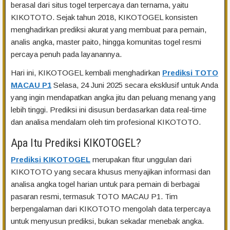
berasal dari situs togel terpercaya dan ternama, yaitu
KIKOTOTO. Sejak tahun 2018, KIKOTOGEL konsisten
menghadirkan prediksi akurat yang membuat para pemain,
analis angka, master paito, hingga komunitas togel resmi
percaya penuh pada layanannya.
Hari ini, KIKOTOGEL kembali menghadirkan
Prediksi TOTO
MACAU P1
Selasa, 24 Juni 2025 secara eksklusif untuk Anda
yang ingin mendapatkan angka jitu dan peluang menang yang
lebih tinggi. Prediksi ini disusun berdasarkan data real-time
dan analisa mendalam oleh tim profesional KIKOTOTO.
Apa Itu Prediksi KIKOTOGEL?
Prediksi KIKOTOGEL
merupakan fitur unggulan dari
KIKOTOTO yang secara khusus menyajikan informasi dan
analisa angka togel harian untuk para pemain di berbagai
pasaran resmi, termasuk TOTO MACAU P1. Tim
berpengalaman dari KIKOTOTO mengolah data terpercaya
untuk menyusun prediksi, bukan sekadar menebak angka.