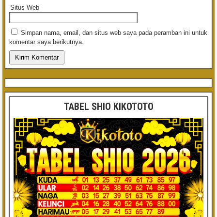
Situs Web
Simpan nama, email, dan situs web saya pada peramban ini untuk
komentar saya berikutnya.
TABEL SHIO KIKOTOTO