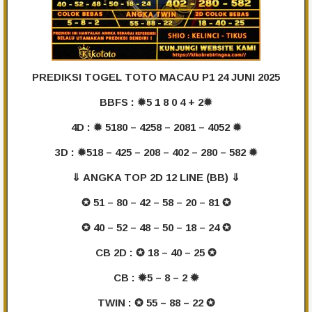
PREDIKSI TOGEL TOTO MACAU P1 24 JUNI 2025
BBFS : ✹5 1 8 0 4 + 2✹
4D : ✹ 5180 – 4258 – 2081 – 4052 ✹
3D : ✹518 – 425 – 208 – 402 – 280 – 582 ✹
⇓ ANGKA TOP 2D 12 LINE (BB) ⇓
✪ 51 – 80 – 42 – 58 – 20 – 81 ✪
✪ 40 – 52 – 48 – 50 – 18 – 24 ✪
CB 2D : ✪ 18 – 40 – 25 ✪
CB : ✹5 – 8 – 2 ✹
TWIN : ✪ 55 – 88 – 22 ✪