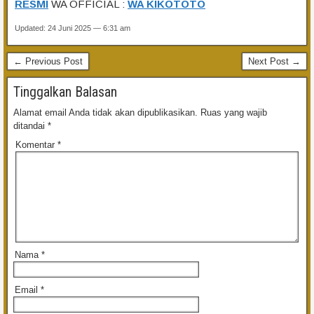
RESMI
WA OFFICIAL :
WA KIKOTOTO
Updated: 24 Juni 2025 — 6:31 am
← Previous Post
Next Post →
Tinggalkan Balasan
Alamat email Anda tidak akan dipublikasikan.
Ruas yang wajib
ditandai
*
Komentar
*
Nama
*
Email
*