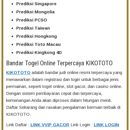
Prediksi Singapore
Prediksi Mongolia
Prediksi PCSO
Prediksi Taiwan
Prediksi Hongkong
Prediksi Toto Macau
Prediksi Kingkong 4D
Bandar Togel Online Terpercaya KIKOTOTO
KIKOTOTO
adalah bandar judi online resmi terpercaya yang
menawarkan dalam registrasi dan login untuk berbagai jenis
permainan, seperti togel online, slot gacor, dan casino online.
Dengan sistem pembayaran cepat dan terpercaya,
kemenangan Anda akan diproses dalam hitungan menit.
Daftar Sekarang dan rasakan pengalaman bermain terbaik di
KIKOTOTO.
Link Daftar :
LINK VVIP GACOR
Link Login :
LINK LOGIN