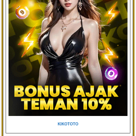
KIKOTOTO