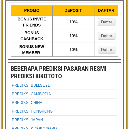
PROMO
DEPOSIT
DAFTAR
BONUS INVITE
10%
Daftar
FRIENDS
BONUS
10%
Daftar
CASHBACK
BONUS NEW
10%
Daftar
MEMBER
BEBERAPA PREDIKSI PASARAN RESMI
PREDIKSI KIKOTOTO
PREDIKSI BULLSEYE
PREDIKSI CAMBODIA
PREDIKSI CHINA
PREDIKSI HONGKONG
PREDIKSI JAPAN
PREDIKSI KINGKONG 4D