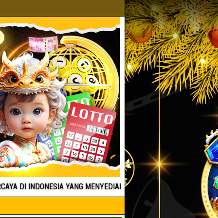
NDONESIA YANG MENYEDIAKAN RAMALAN TERJITU UNTUK SEMUA PAS