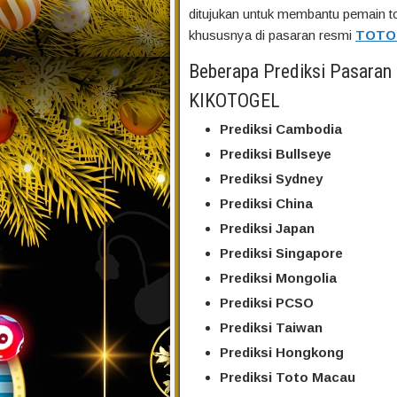
ditujukan untuk membantu pemain t
khususnya di pasaran resmi
TOTO
Beberapa Prediksi Pasaran 
KIKOTOGEL
Prediksi Cambodia
Prediksi Bullseye
Prediksi Sydney
Prediksi China
Prediksi Japan
Prediksi Singapore
Prediksi Mongolia
Prediksi PCSO
Prediksi Taiwan
Prediksi Hongkong
Prediksi Toto Macau