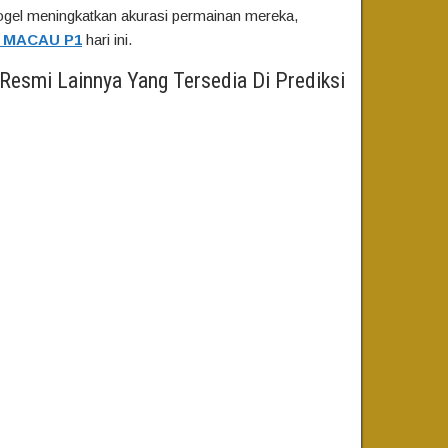
ogel meningkatkan akurasi permainan mereka,
 MACAU P1
hari ini.
Resmi Lainnya Yang Tersedia Di Prediksi