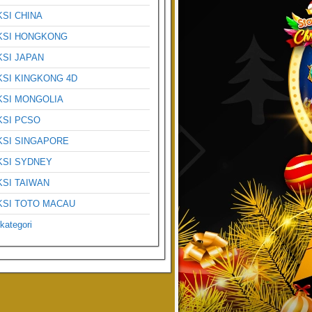
SI CHINA
KSI HONGKONG
KSI JAPAN
KSI KINGKONG 4D
KSI MONGOLIA
KSI PCSO
KSI SINGAPORE
KSI SYDNEY
KSI TAIWAN
KSI TOTO MACAU
kategori