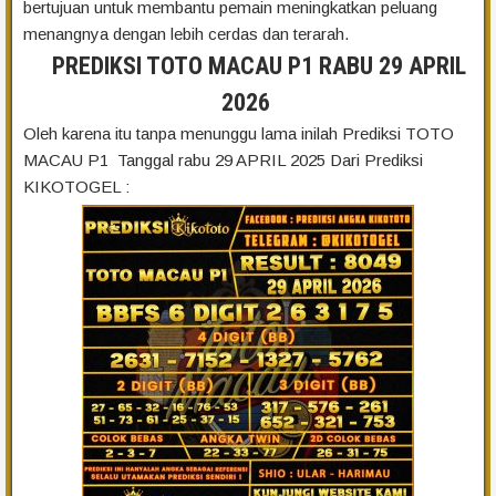
bertujuan untuk membantu pemain meningkatkan peluang
menangnya dengan lebih cerdas dan terarah.
PREDIKSI TOTO MACAU P1 RABU 29 APRIL
2026
Oleh karena itu tanpa menunggu lama inilah Prediksi TOTO
MACAU P1 Tanggal rabu 29 APRIL 2025 Dari Prediksi
KIKOTOGEL :