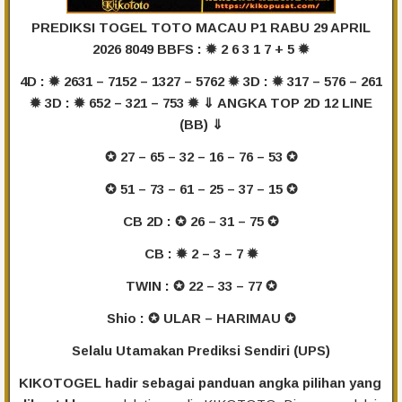
PREDIKSI TOGEL TOTO MACAU P1 RABU 29 APRIL
2026
8049
BBFS : ✹ 2 6 3 1 7 + 5 ✹
4D : ✹ 2631 – 7152 – 1327 – 5762 ✹
3D : ✹ 317 – 576 – 261
✹
3D : ✹ 652 – 321 – 753 ✹
⇓ ANGKA TOP 2D 12 LINE
(BB) ⇓
✪ 27 – 65 – 32 – 16 – 76 – 53 ✪
✪ 51 – 73 – 61 – 25 – 37 – 15 ✪
CB 2D : ✪ 26 – 31 – 75 ✪
CB : ✹ 2 – 3 – 7 ✹
TWIN : ✪ 22 – 33 – 77 ✪
Shio : ✪ ULAR – HARIMAU ✪
Selalu Utamakan Prediksi Sendiri (UPS)
KIKOTOGEL hadir sebagai panduan angka pilihan yang