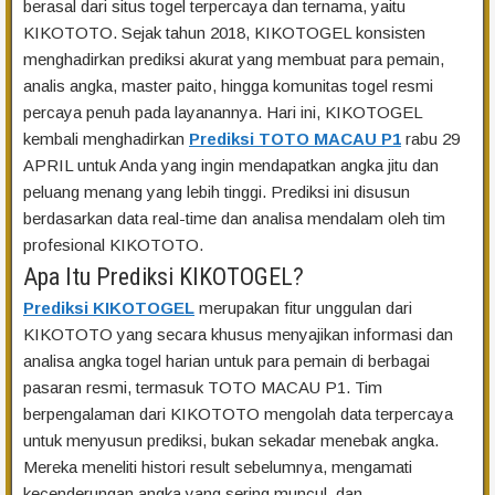
berasal dari situs togel terpercaya dan ternama, yaitu
KIKOTOTO. Sejak tahun 2018, KIKOTOGEL konsisten
menghadirkan prediksi akurat yang membuat para pemain,
analis angka, master paito, hingga komunitas togel resmi
percaya penuh pada layanannya.
Hari ini, KIKOTOGEL
kembali menghadirkan
Prediksi TOTO MACAU P1
rabu 29
APRIL untuk Anda yang ingin mendapatkan angka jitu dan
peluang menang yang lebih tinggi. Prediksi ini disusun
berdasarkan data real-time dan analisa mendalam oleh tim
profesional KIKOTOTO.
Apa Itu Prediksi KIKOTOGEL?
Prediksi KIKOTOGEL
merupakan fitur unggulan dari
KIKOTOTO yang secara khusus menyajikan informasi dan
analisa angka togel harian untuk para pemain di berbagai
pasaran resmi, termasuk TOTO MACAU P1. Tim
berpengalaman dari KIKOTOTO mengolah data terpercaya
untuk menyusun prediksi, bukan sekadar menebak angka.
Mereka meneliti histori result sebelumnya, mengamati
kecenderungan angka yang sering muncul, dan