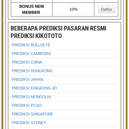
BONUS NEW
10%
Daftar
MEMBER
BEBERAPA PREDIKSI PASARAN RESMI
PREDIKSI KIKOTOTO
PREDIKSI BULLSEYE
PREDIKSI CAMBODIA
PREDIKSI CHINA
PREDIKSI HONGKONG
PREDIKSI JAPAN
PREDIKSI KINGKONG 4D
PREDIKSI MONGOLIA
PREDIKSI PCSO
PREDIKSI SINGAPORE
PREDIKSI SYDNEY