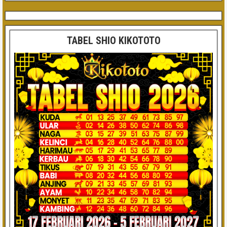
TABEL SHIO KIKOTOTO