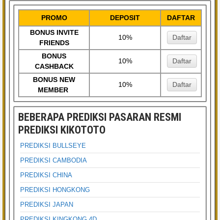
PROMO
DEPOSIT
DAFTAR
BONUS INVITE
10%
Daftar
FRIENDS
BONUS
10%
Daftar
CASHBACK
BONUS NEW
10%
Daftar
MEMBER
BEBERAPA PREDIKSI PASARAN RESMI
PREDIKSI KIKOTOTO
PREDIKSI BULLSEYE
PREDIKSI CAMBODIA
PREDIKSI CHINA
PREDIKSI HONGKONG
PREDIKSI JAPAN
PREDIKSI KINGKONG 4D