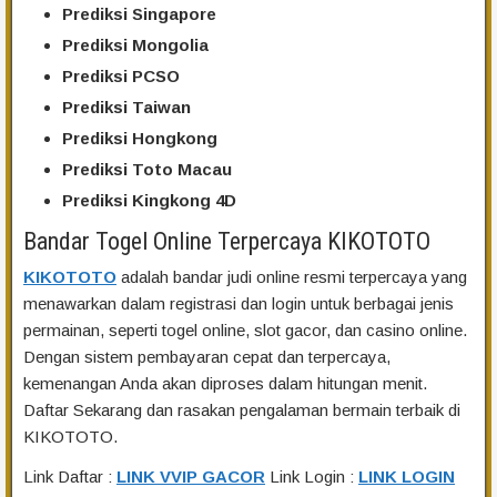
Prediksi Singapore
Prediksi Mongolia
Prediksi PCSO
Prediksi Taiwan
Prediksi Hongkong
Prediksi Toto Macau
Prediksi Kingkong 4D
Bandar Togel Online Terpercaya KIKOTOTO
KIKOTOTO
adalah bandar judi online resmi terpercaya yang
menawarkan dalam registrasi dan login untuk berbagai jenis
permainan, seperti togel online, slot gacor, dan casino online.
Dengan sistem pembayaran cepat dan terpercaya,
kemenangan Anda akan diproses dalam hitungan menit.
Daftar Sekarang dan rasakan pengalaman bermain terbaik di
KIKOTOTO.
Link Daftar :
LINK VVIP GACOR
Link Login :
LINK LOGIN