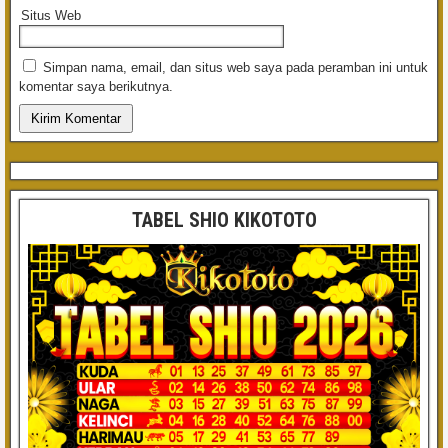
Situs Web
Simpan nama, email, dan situs web saya pada peramban ini untuk
komentar saya berikutnya.
TABEL SHIO KIKOTOTO