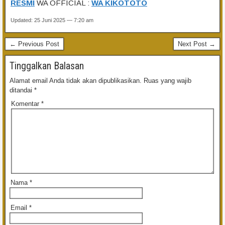
RESMI
WA OFFICIAL :
WA KIKOTOTO
Updated: 25 Juni 2025 — 7:20 am
← Previous Post
Next Post →
Tinggalkan Balasan
Alamat email Anda tidak akan dipublikasikan.
Ruas yang wajib
ditandai
*
Komentar
*
Nama
*
Email
*