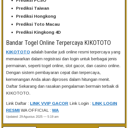
Prediksi PCSO
Prediksi Taiwan
Prediksi Hongkong
Prediksi Toto Macau
Prediksi Kingkong 4D
Bandar Togel Online Terpercaya KIKOTOTO
KIKOTOTO
adalah bandar judi online resmi terpercaya yang
menawarkan dalam registrasi dan login untuk berbagai jenis
permainan, seperti togel online, slot gacor, dan casino online.
Dengan sistem pembayaran cepat dan terpercaya,
kemenangan Anda akan diproses dalam hitungan menit.
Daftar Sekarang dan rasakan pengalaman bermain terbaik di
KIKOTOTO.
Link Daftar :
LINK VVIP GACOR
Link Login :
LINK LOGIN
RESMI
WA OFFICIAL :
WA
Updated: 29 Agustus 2025 — 5:19 am