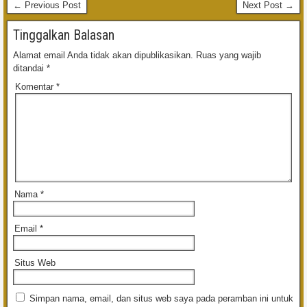
← Previous Post
Next Post →
Tinggalkan Balasan
Alamat email Anda tidak akan dipublikasikan.
Ruas yang wajib
ditandai
*
Komentar
*
Nama
*
Email
*
Situs Web
Simpan nama, email, dan situs web saya pada peramban ini untuk