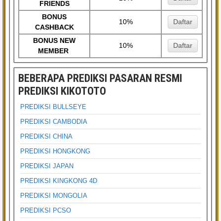
FRIENDS
BONUS
10%
Daftar
CASHBACK
BONUS NEW
10%
Daftar
MEMBER
BEBERAPA PREDIKSI PASARAN RESMI
PREDIKSI KIKOTOTO
PREDIKSI BULLSEYE
PREDIKSI CAMBODIA
PREDIKSI CHINA
PREDIKSI HONGKONG
PREDIKSI JAPAN
PREDIKSI KINGKONG 4D
PREDIKSI MONGOLIA
PREDIKSI PCSO