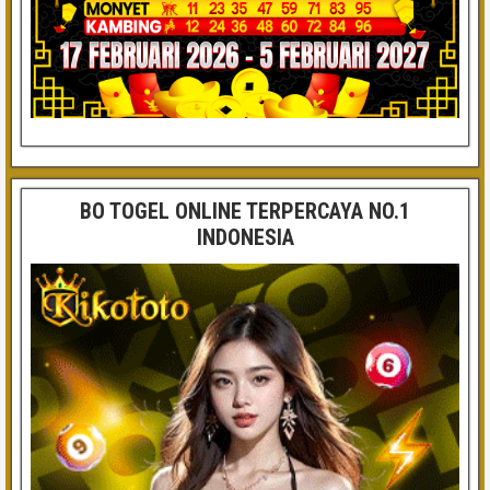
BO TOGEL ONLINE TERPERCAYA NO.1
INDONESIA