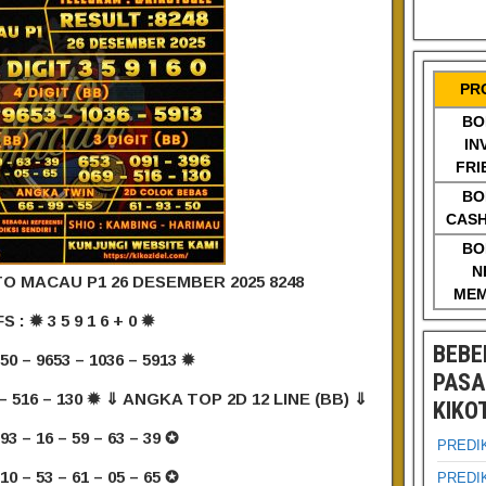
PR
BO
IN
FRI
BO
CAS
BO
N
O MACAU P1 26 DESEMBER 2025
8248
ME
S : ✹ 3 5 9 1 6 + 0 ✹
BEBE
150 – 9653 – 1036 – 5913 ✹
PASA
– 516 – 130 ✹
⇓ ANGKA TOP 2D 12 LINE (BB) ⇓
KIKO
93 – 16 – 59 – 63 – 39 ✪
PREDI
10 – 53 – 61 – 05 – 65 ✪
PREDI