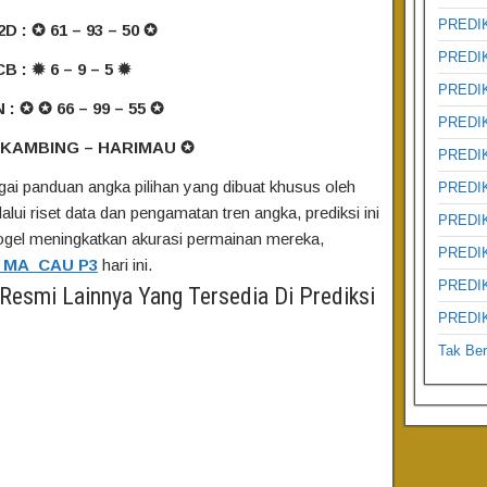
PREDIK
D : ✪ 61 – 93 – 50 ✪
PREDI
CB : ✹ 6 – 9 – 5 ✹
PREDI
 : ✪ ✪ 66 – 99 – 55 ✪
PREDI
✪ KAMBING – HARIMAU ✪
PREDI
 panduan angka pilihan yang dibuat khusus oleh
PREDI
i riset data dan pengamatan tren angka, prediksi ini
PREDI
ogel meningkatkan akurasi permainan mereka,
PREDI
 MA CAU P3
hari ini.
PREDI
Resmi Lainnya Yang Tersedia Di Prediksi
PREDI
Tak Ber