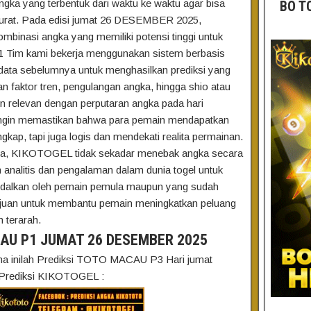
ngka yang terbentuk dari waktu ke waktu agar bisa
BO T
urat.
Pada edisi
jumat 26 DESEMBER 2025,
inasi angka yang memiliki potensi tinggi untuk
 Tim kami bekerja menggunakan sistem berbasis
n data sebelumnya untuk menghasilkan prediksi yang
 faktor tren, pengulangan angka, hingga shio atau
 relevan dengan perputaran angka pada hari
 ingin memastikan bahwa para pemain mendapatkan
gkap, tapi juga logis dan mendekati realita permainan.
nnya, KIKOTOGEL tidak sekadar menebak angka secara
nalitis dan pengalaman dalam dunia togel untuk
andalkan oleh pemain pemula maupun yang sudah
ujuan untuk membantu pemain meningkatkan peluang
 terarah.
AU P1 JUMAT 26 DESEMBER 2025
ma inilah Prediksi TOTO MACAU P3 Hari jumat
Prediksi KIKOTOGEL :