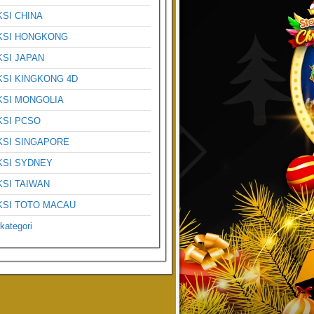
SI CHINA
KSI HONGKONG
KSI JAPAN
KSI KINGKONG 4D
KSI MONGOLIA
KSI PCSO
KSI SINGAPORE
KSI SYDNEY
KSI TAIWAN
KSI TOTO MACAU
kategori