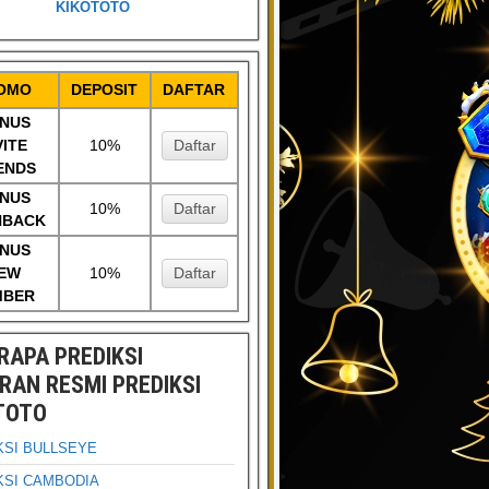
KIKOTOTO
OMO
DEPOSIT
DAFTAR
NUS
VITE
10%
Daftar
ENDS
NUS
10%
Daftar
HBACK
NUS
EW
10%
Daftar
MBER
RAPA PREDIKSI
RAN RESMI PREDIKSI
TOTO
KSI BULLSEYE
KSI CAMBODIA